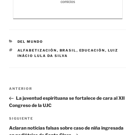
comicios
CATEGORÍAS
DEL MUNDO
ETIQUETAS
ALFABETIZACIÓN
,
BRASIL
,
EDUCACIÓN
,
LUIZ
INÁCIO LULA DA SILVA
Navegación
Entrada
ANTERIOR
de
anterior:
La juventud espirituana se fortalece de cara al XII
entradas
Congreso de la UJC
Siguiente
SIGUIENTE
entrada
Aclaran noticias falsas sobre caso de niña ingresada