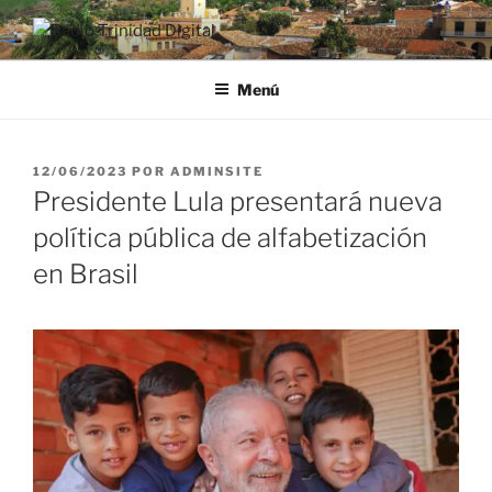
Saltar
al
RADIO TRINIDAD DIGITAL
Desde la Ciudad Museo del Caribe
contenido
Menú
PUBLICADO
12/06/2023
POR
ADMINSITE
EL
Presidente Lula presentará nueva
política pública de alfabetización
en Brasil