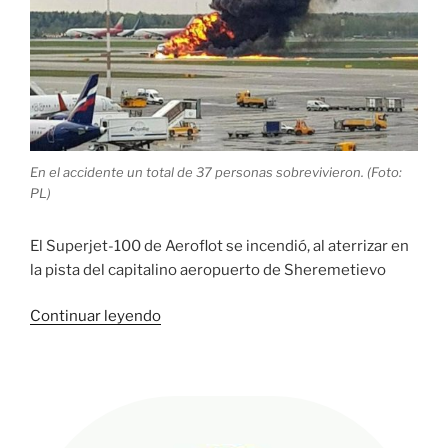
En el accidente un total de 37 personas sobrevivieron. (Foto:
PL)
El Superjet-100 de Aeroflot se incendió, al aterrizar en
la pista del capitalino aeropuerto de Sheremetievo
«Presidente
Continuar leyendo
de
Cuba
Díaz-
Canel,
expresa