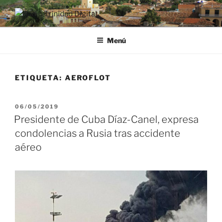
Saltar
al
RADIO TRINIDAD DIGITAL
Desde la Ciudad Museo del Caribe
contenido
Menú
ETIQUETA:
AEROFLOT
PUBLICADO
06/05/2019
EL
Presidente de Cuba Díaz-Canel, expresa
condolencias a Rusia tras accidente
aéreo