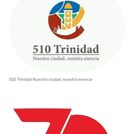
condolencias
a
Rusia
tras
accidente
aéreo»
510 Trinidad Nuestra ciudad, nuestra esencia