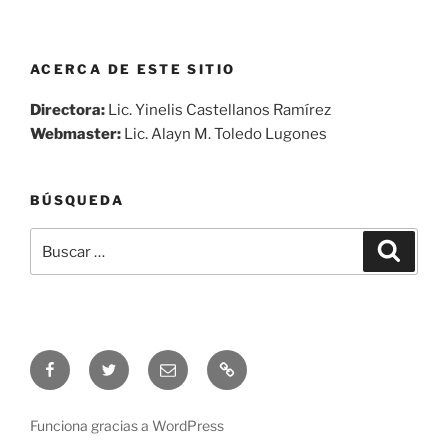
ACERCA DE ESTE SITIO
Directora:
Lic. Yinelis Castellanos Ramírez
Webmaster:
Lic. Alayn M. Toledo Lugones
BÚSQUEDA
Buscar
Buscar
por:
Síguenos
Síguenos
Correo
Audio
en
en
electrónico
en
Facebook
Twitter
vivo
Funciona gracias a WordPress