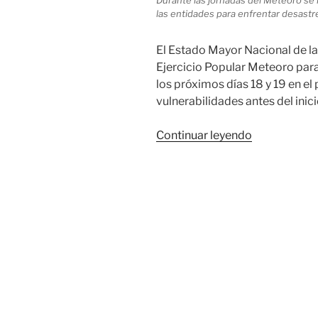
las entidades para enfrentar desastre
El Estado Mayor Nacional de l
Ejercicio Popular Meteoro para
los próximos días 18 y 19 en el 
vulnerabilidades antes del inic
«18
Continuar leyendo
y
19
de
mayo:
Ejercicio
Popular
Meteoro
2019»