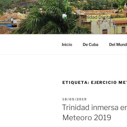
Saltar
al
contenido
RADIO TRI
Desde la Ciudad Museo del Ca
Inicio
De Cuba
Del Mund
ETIQUETA:
EJERCICIO M
PUBLICADO
18/05/2019
EL
Trinidad inmersa en
Meteoro 2019