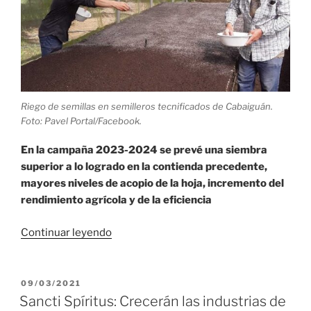
Riego de semillas en semilleros tecnificados de Cabaiguán.
Foto: Pavel Portal/Facebook.
En la campaña 2023-2024 se prevé una siembra
superior a lo logrado en la contienda precedente,
mayores niveles de acopio de la hoja, incremento del
rendimiento agrícola y de la eficiencia
«Sancti
Continuar leyendo
Spíritus
frente
a
PUBLICADO
09/03/2021
EL
una
Sancti Spíritus: Crecerán las industrias de