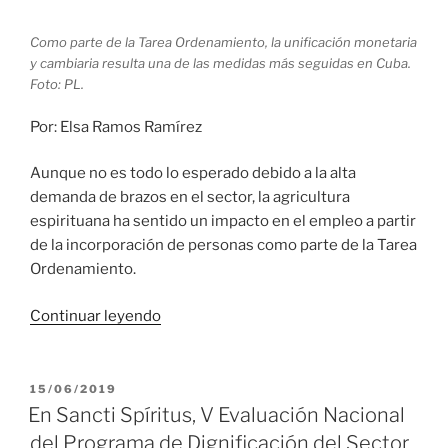
beneficio
de
Como parte de la Tarea Ordenamiento, la unificación monetaria
tabaco
y cambiaria resulta una de las medidas más seguidas en Cuba.
para
Foto: PL.
la
Por: Elsa Ramos Ramírez
exportación»
Aunque no es todo lo esperado debido a la alta
demanda de brazos en el sector, la agricultura
espirituana ha sentido un impacto en el empleo a partir
de la incorporación de personas como parte de la Tarea
Ordenamiento.
«Empleo
Continuar leyendo
en
el
sector
PUBLICADO
15/06/2019
EL
agrícola
En Sancti Spíritus, V Evaluación Nacional
de
del Programa de Dignificación del Sector