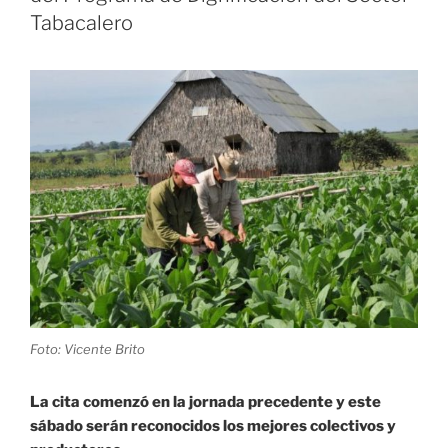
Sancti
Tabacalero
Spíritus
siente
impacto
de
la
Tarea
Ordenamiento»
Foto: Vicente Brito
La cita comenzó en la jornada precedente y este
sábado serán reconocidos los mejores colectivos y