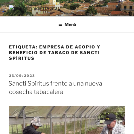
Saltar
al
RADIO TRINIDAD DIGITAL
Desde la Ciudad Museo del Caribe
contenido
Menú
ETIQUETA:
EMPRESA DE ACOPIO Y
BENEFICIO DE TABACO DE SANCTI
SPÍRITUS
PUBLICADO
23/09/2023
EL
Sancti Spíritus frente a una nueva
cosecha tabacalera