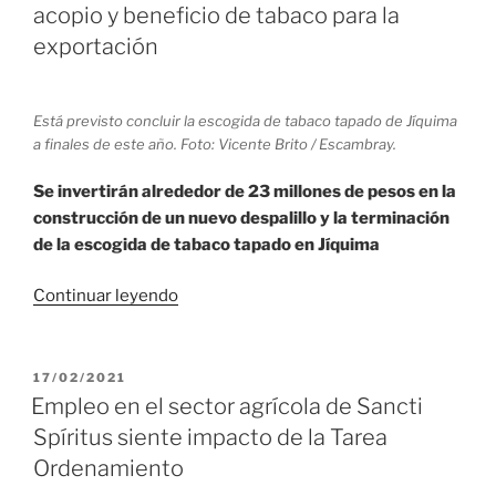
nueva
acopio y beneficio de tabaco para la
cosecha
exportación
tabacalera»
Está previsto concluir la escogida de tabaco tapado de Jíquima
a finales de este año. Foto: Vicente Brito / Escambray.
Se invertirán alrededor de 23 millones de pesos en la
construcción de un nuevo despalillo y la terminación
de la escogida de tabaco tapado en Jíquima
«Sancti
Continuar leyendo
Spíritus:
Crecerán
las
PUBLICADO
17/02/2021
EL
industrias
Empleo en el sector agrícola de Sancti
de
Spíritus siente impacto de la Tarea
acopio
Ordenamiento
y