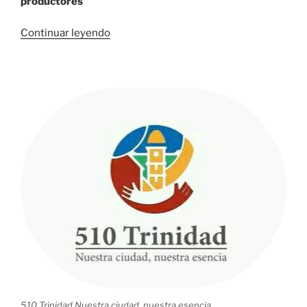
productores
«En
Continuar leyendo
Sancti
Spíritus,
V
Evaluación
Nacional
del
Programa
de
Dignificación
del
Sector
Tabacalero»
510 Trinidad Nuestra ciudad, nuestra esencia