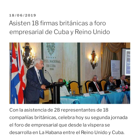
inversión
extranjera
PUBLICADO
18/06/2019
EL
acogió
Asisten 18 firmas británicas a foro
Hotel
empresarial de Cuba y Reino Unido
Nacional
de
Cuba»
Con la asistencia de 28 representantes de 18
compañías británicas, celebra hoy su segunda jornada
el foro de empresarial que desde la víspera se
desarrolla en La Habana entre el Reino Unido y Cuba.