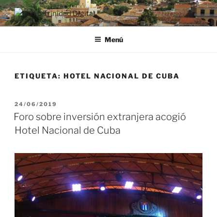
Saltar
al
RADIO TRINIDAD DIGITAL
Desde la Ciudad Museo del Caribe
contenido
Menú
ETIQUETA:
HOTEL NACIONAL DE CUBA
PUBLICADO
24/06/2019
EL
Foro sobre inversión extranjera acogió
Hotel Nacional de Cuba