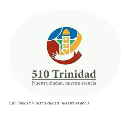
realización
del
XV
Congreso
Internacional
sobre
azúcar
y
derivados»
510 Trinidad Nuestra ciudad, nuestra esencia