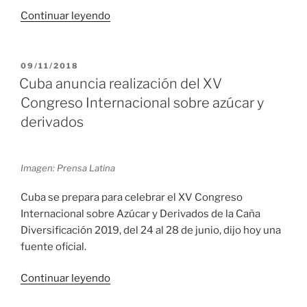
«Asisten
Continuar leyendo
18
firmas
británicas
PUBLICADO
09/11/2018
EL
a
Cuba anuncia realización del XV
foro
Congreso Internacional sobre azúcar y
empresarial
derivados
de
Cuba
y
Imagen: Prensa Latina
Reino
Unido»
Cuba se prepara para celebrar el XV Congreso
Internacional sobre Azúcar y Derivados de la Caña
Diversificación 2019, del 24 al 28 de junio, dijo hoy una
fuente oficial.
«Cuba
Continuar leyendo
anuncia