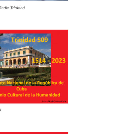
adio Trinidad
9