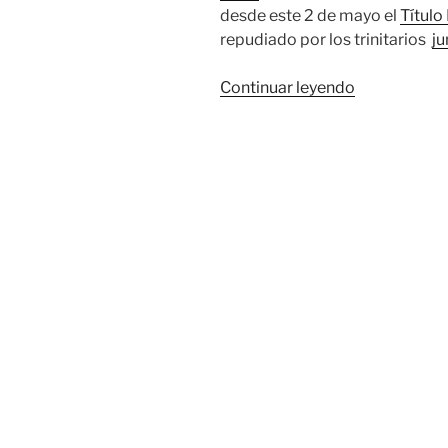
desde este 2 de mayo el
Título 
repudiado por los trinitarios
ju
«Repudian
Continuar leyendo
en
Trinidad
aplicación
del
Título
III
de
la
Ley
Helms-
Burton»