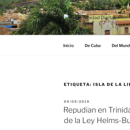
Saltar
al
contenido
RADIO TRI
Desde la Ciudad Museo del Ca
Inicio
De Cuba
Del Mund
ETIQUETA:
ISLA DE LA L
PUBLICADO
09/05/2019
EL
Repudian en Trinidad
de la Ley Helms-B