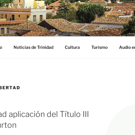
NIDAD DIGITAL
ribe
o
Noticias de Trinidad
Cultura
Turismo
Audio e
IBERTAD
 aplicación del Título III
urton