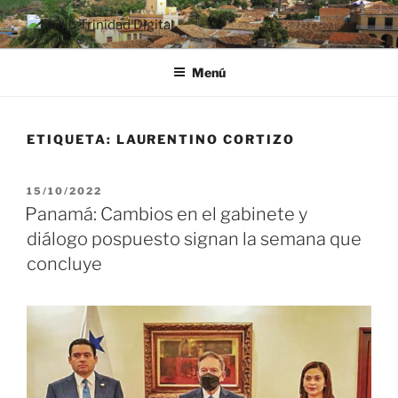
Saltar
al
RADIO TRINIDAD DIGITAL
Desde la Ciudad Museo del Caribe
contenido
Menú
ETIQUETA:
LAURENTINO CORTIZO
PUBLICADO
15/10/2022
EL
Panamá: Cambios en el gabinete y
diálogo pospuesto signan la semana que
concluye