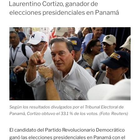
EL
gabinete
Laurentino Cortizo, ganador de
y
elecciones presidenciales en Panamá
diálogo
pospuesto
signan
la
semana
que
concluye»
Según los resultados divulgados por el Tribunal Electoral de
Panamá, Cortizo obtuvo el 33.1 % de los votos. (Foto: Reuters)
El candidato del Partido Revolucionario Democrático
ganó las elecciones presidenciales en Panamá con el