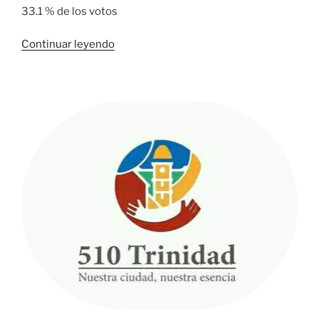
33.1 % de los votos
«Laurentino
Continuar leyendo
Cortizo,
ganador
de
elecciones
presidenciales
en
Panamá»