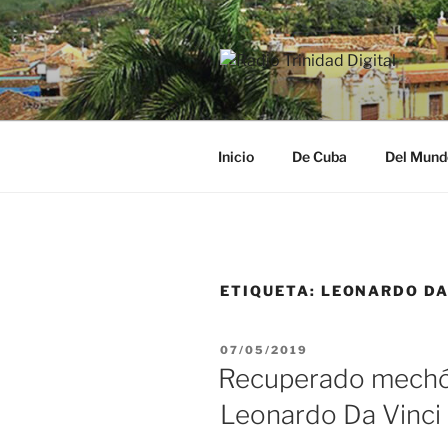
Saltar
al
contenido
RADIO TRI
Desde la Ciudad Museo del Ca
Inicio
De Cuba
Del Mund
ETIQUETA:
LEONARDO DA
PUBLICADO
07/05/2019
EL
Recuperado mechón
Leonardo Da Vinci