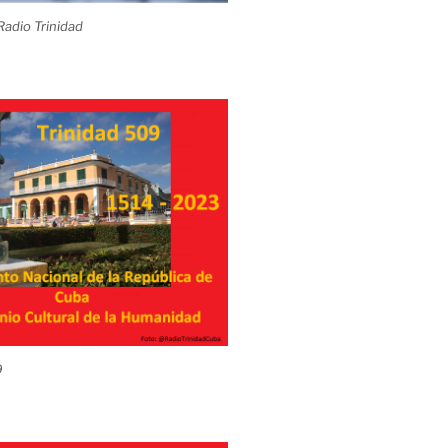
adio Trinidad
9