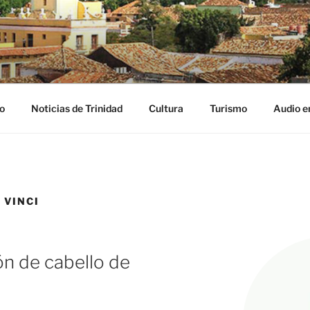
NIDAD DIGITAL
ribe
o
Noticias de Trinidad
Cultura
Turismo
Audio e
 VINCI
 de cabello de