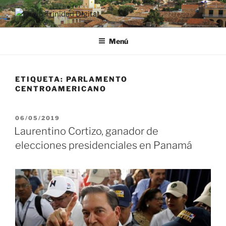
Saltar
al
RADIO TRINIDAD DIGITAL
Desde la Ciudad Museo del Caribe
contenido
Menú
ETIQUETA:
PARLAMENTO
CENTROAMERICANO
PUBLICADO
06/05/2019
EL
Laurentino Cortizo, ganador de
elecciones presidenciales en Panamá