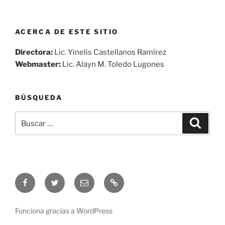
ACERCA DE ESTE SITIO
Directora:
Lic. Yinelis Castellanos Ramírez
Webmaster:
Lic. Alayn M. Toledo Lugones
BÚSQUEDA
Buscar
Buscar
por:
Síguenos
Síguenos
Correo
Audio
en
en
electrónico
en
Facebook
Twitter
vivo
Funciona gracias a WordPress