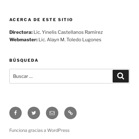
ACERCA DE ESTE SITIO
Directora:
Lic. Yinelis Castellanos Ramírez
Webmaster:
Lic. Alayn M. Toledo Lugones
BÚSQUEDA
Buscar
Buscar
por:
Síguenos
Síguenos
Correo
Audio
en
en
electrónico
en
Facebook
Twitter
vivo
Funciona gracias a WordPress