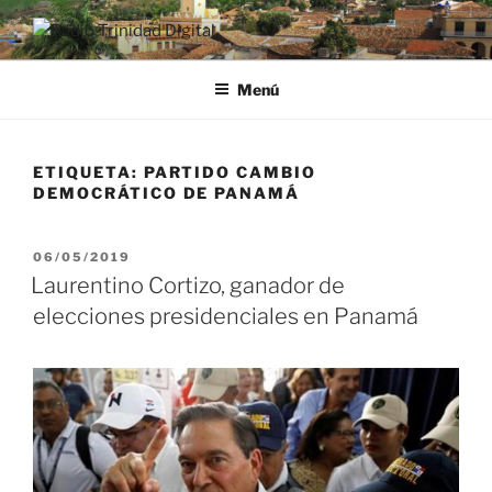
Saltar
al
RADIO TRINIDAD DIGITAL
Desde la Ciudad Museo del Caribe
contenido
Menú
ETIQUETA:
PARTIDO CAMBIO
DEMOCRÁTICO DE PANAMÁ
PUBLICADO
06/05/2019
EL
Laurentino Cortizo, ganador de
elecciones presidenciales en Panamá