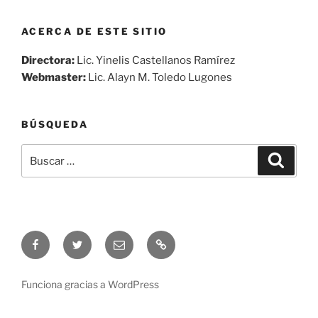
ACERCA DE ESTE SITIO
Directora:
Lic. Yinelis Castellanos Ramírez
Webmaster:
Lic. Alayn M. Toledo Lugones
BÚSQUEDA
Buscar
Buscar
por:
Síguenos
Síguenos
Correo
Audio
en
en
electrónico
en
Facebook
Twitter
vivo
Funciona gracias a WordPress