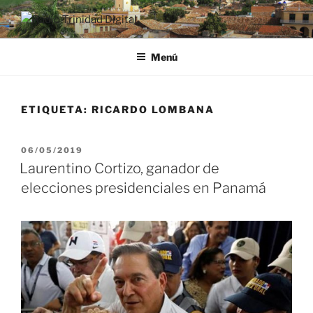
Saltar
al
RADIO TRINIDAD DIGITAL
Desde la Ciudad Museo del Caribe
contenido
Menú
ETIQUETA:
RICARDO LOMBANA
PUBLICADO
06/05/2019
EL
Laurentino Cortizo, ganador de
elecciones presidenciales en Panamá