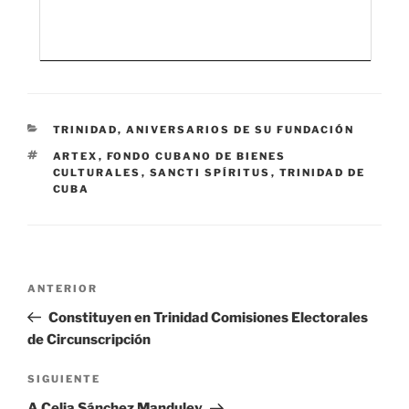
CATEGORÍAS
TRINIDAD, ANIVERSARIOS DE SU FUNDACIÓN
ETIQUETAS
ARTEX
,
FONDO CUBANO DE BIENES
CULTURALES
,
SANCTI SPÍRITUS
,
TRINIDAD DE
CUBA
Navegación
Entrada
ANTERIOR
de
anterior:
Constituyen en Trinidad Comisiones Electorales
entradas
de Circunscripción
Siguiente
SIGUIENTE
entrada
A Celia Sánchez Manduley