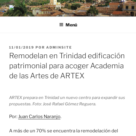
Saltar
al
RADIO TRINIDAD DIGITAL
Desde la Ciudad Museo del Caribe
contenido
Menú
PUBLICADO
11/01/2019
POR
ADMINSITE
EL
Remodelan en Trinidad edificación
patrimonial para acoger Academia
de las Artes de ARTEX
ARTEX prepara en Trinidad un nuevo centro para expandir sus
propuestas. Foto: José Rafael Gómez Reguera.
Por:
Juan Carlos Naranjo
.
A más de un 70% se encuentra la remodelación del