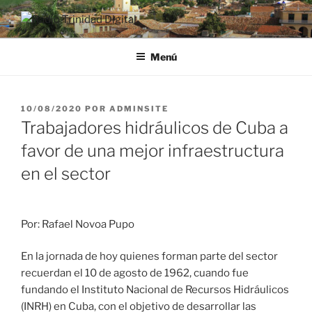
Saltar
al
RADIO TRINIDAD DIGITAL
Desde la Ciudad Museo del Caribe
contenido
Menú
PUBLICADO
10/08/2020
POR
ADMINSITE
EL
Trabajadores hidráulicos de Cuba a
favor de una mejor infraestructura
en el sector
Por: Rafael Novoa Pupo
En la jornada de hoy quienes forman parte del sector
recuerdan el 10 de agosto de 1962, cuando fue
fundando el Instituto Nacional de Recursos Hidráulicos
(INRH) en Cuba, con el objetivo de desarrollar las