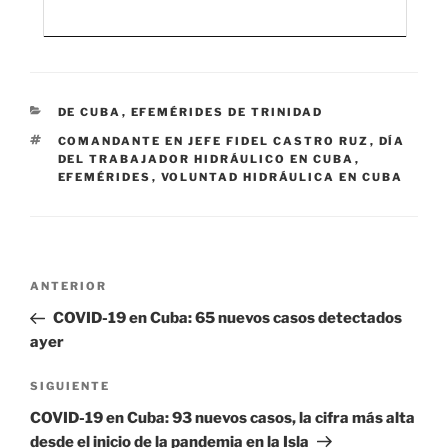
CATEGORÍAS
DE CUBA
,
EFEMÉRIDES DE TRINIDAD
ETIQUETAS
COMANDANTE EN JEFE FIDEL CASTRO RUZ
,
DÍA
DEL TRABAJADOR HIDRÁULICO EN CUBA
,
EFEMÉRIDES
,
VOLUNTAD HIDRÁULICA EN CUBA
Navegación
Entrada
ANTERIOR
de
anterior:
COVID-19 en Cuba: 65 nuevos casos detectados
entradas
ayer
Siguiente
SIGUIENTE
entrada
COVID-19 en Cuba: 93 nuevos casos, la cifra más alta
desde el inicio de la pandemia en la Isla