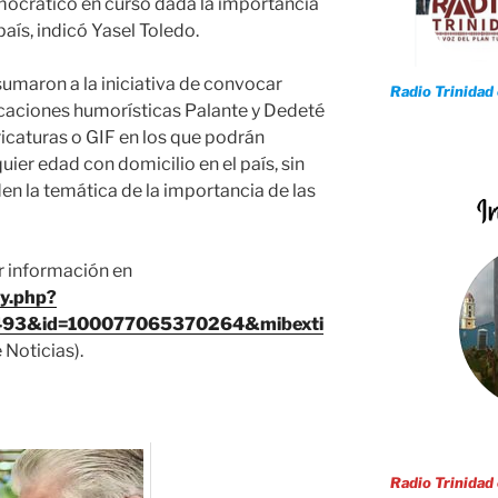
mocrático en curso dada la importancia
país, indicó Yasel Toledo.
 sumaron a la iniciativa de convocar
Radio Trinidad
licaciones humorísticas Palante y Dedeté
icaturas o GIF en los que podrán
uier edad con domicilio en el país, sin
en la temática de la importancia de las
r información en
ry.php?
493&id=100077065370264&mibexti
 Noticias).
Radio Trinidad