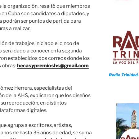
e la organización, resaltó que miembros
n en Cuba son candidatos a diputados, y
es podrán ser puntos de partida para
as a realizar.
ón de trabajos iniciado el cinco de
do será dado a conocer en la segunda
ron establecidos dos correos donde los
s obras:
becasypremioshs@gmail.com
Radio Trinidad
ómez Herrera, especialistas del
 de la AHS, explicaron que los diseños
su reproducción, en distintos
lataformas digitales.
ue agrupa a escritores, artistas,
banos de hasta 35 años de edad, se suma