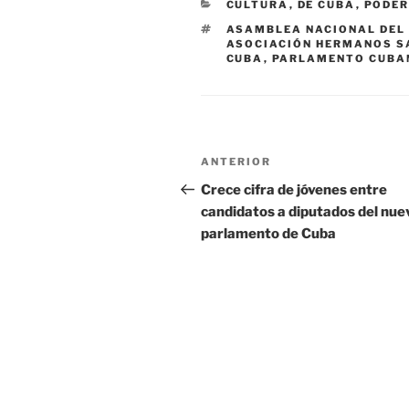
CATEGORÍAS
CULTURA
,
DE CUBA
,
PODER
ETIQUETAS
ASAMBLEA NACIONAL DEL
ASOCIACIÓN HERMANOS SA
CUBA
,
PARLAMENTO CUBA
Navegación
Entrada
ANTERIOR
de
anterior:
Crece cifra de jóvenes entre
candidatos a diputados del nue
entradas
parlamento de Cuba