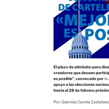
El plazo de admisión para dise
creadores que deseen particip
es posible
”
,
convocado por
la
apoyo a las
elecciones nacion
hasta el 28 de febrero próxi
Por: Gabriela Camila Castella