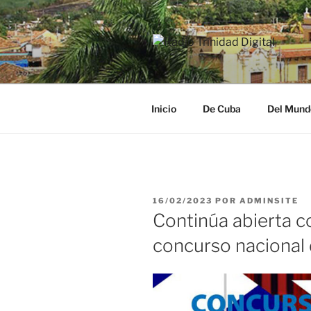
Saltar
al
contenido
RADIO TRI
Desde la Ciudad Museo del Ca
Inicio
De Cuba
Del Mund
PUBLICADO
16/02/2023
POR
ADMINSITE
EL
Continúa abierta c
concurso nacional 