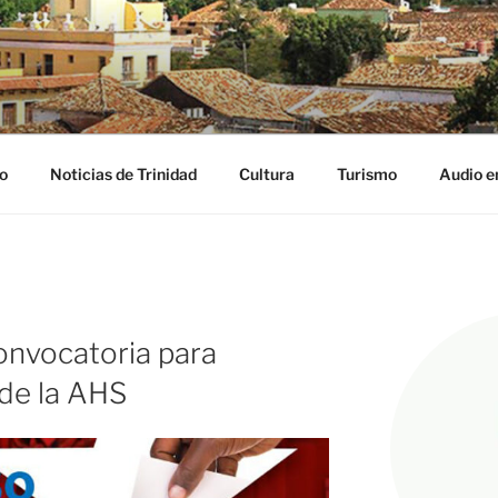
NIDAD DIGITAL
ribe
o
Noticias de Trinidad
Cultura
Turismo
Audio e
onvocatoria para
de la AHS