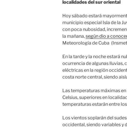
localidades del sur oriental
Hoy sábado estará mayormente n
municipio especial Isla de la J
con poca nubosidad, incremen
la mañana,
según dio a conocer
Meteorología de Cuba (Insmet
En la tarde y la noche estará nu
ocurrencia de algunas lluvias,
eléctricas en la región occident
costa norte central, siendo aisl
Las temperaturas máximas en l
Celsius, superiores en localidad
temperaturas estarán entre los
Los vientos soplarán del sudest
occidental, siendo variables y d