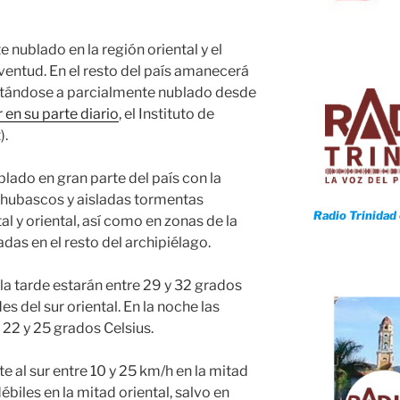
ublado en la región oriental y el
uventud. En el resto del país amanecerá
tándose a parcialmente nublado desde
 en su parte diario
, el Instituto de
).
blado en gran parte del país con la
 chubascos y aisladas tormentas
Radio Trinidad
al y oriental, así como en zonas de la
adas en el resto del archipiélago.
a tarde estarán entre 29 y 32 grados
es del sur oriental. En la noche las
 22 y 25 grados Celsius.
e al sur entre 10 y 25 km/h en la mitad
ébiles en la mitad oriental, salvo en