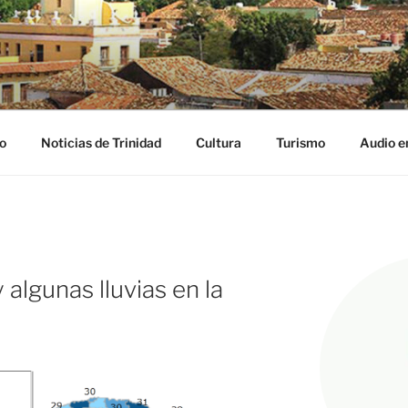
NIDAD DIGITAL
ribe
o
Noticias de Trinidad
Cultura
Turismo
Audio e
 algunas lluvias en la