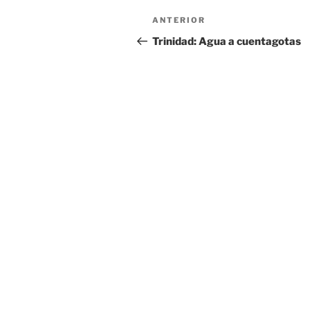
Navegación
Entrada
ANTERIOR
de
anterior:
Trinidad: Agua a cuentagotas
entradas