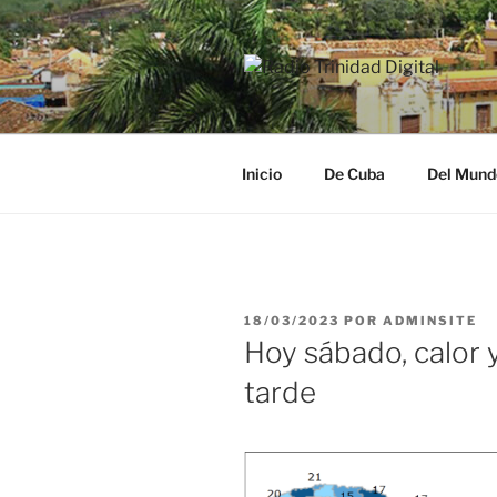
Saltar
al
contenido
RADIO TRI
Desde la Ciudad Museo del Ca
Inicio
De Cuba
Del Mund
PUBLICADO
18/03/2023
POR
ADMINSITE
EL
Hoy sábado, calor y
tarde