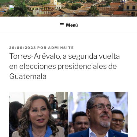
Saltar
al
RADIO TRINIDAD DIGITAL
Desde la Ciudad Museo del Caribe
contenido
Menú
PUBLICADO
26/06/2023
POR
ADMINSITE
EL
Torres-Arévalo, a segunda vuelta
en elecciones presidenciales de
Guatemala