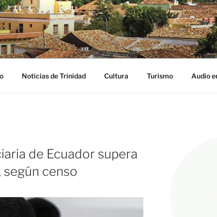
NIDAD DIGITAL
ribe
o
Noticias de Trinidad
Cultura
Turismo
Audio e
iaria de Ecuador supera
s, según censo