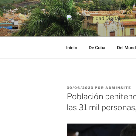
Saltar
al
contenido
RADIO TRI
Desde la Ciudad Museo del Ca
Inicio
De Cuba
Del Mund
PUBLICADO
30/06/2023
POR
ADMINSITE
EL
Población penitenc
las 31 mil persona