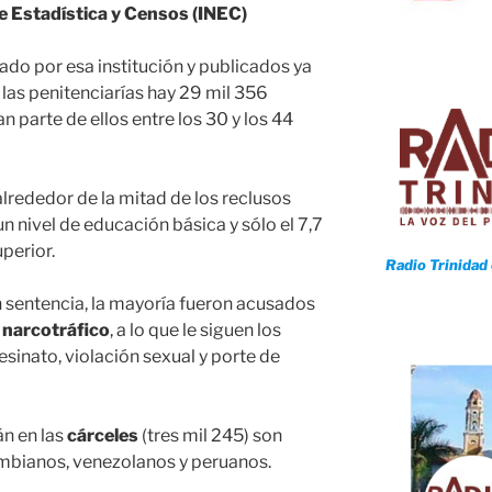
de Estadística y Censos (INEC)
ado por esa institución y publicados ya
 las penitenciarías hay 29 mil 356
 parte de ellos entre los 30 y los 44
alrededor de la mitad de los reclusos
 nivel de educación básica y sólo el 7,7
perior.
Radio Trinidad
n sentencia, la mayoría fueron acusados
l
narcotráfico
, a lo que le siguen los
esinato, violación sexual y porte de
án en las
cárceles
(tres mil 245) son
mbianos, venezolanos y peruanos.