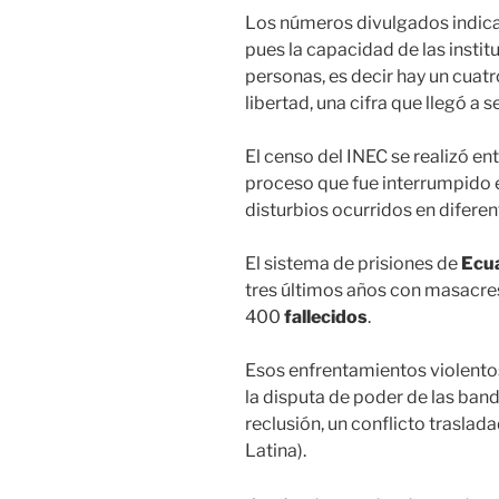
Los números divulgados indica
pues la capacidad de las instit
personas, es decir hay un cuat
libertad, una cifra que llegó a 
El censo del INEC se realizó e
proceso que fue interrumpido e
disturbios ocurridos en diferen
El sistema de prisiones de
Ecu
tres últimos años con masacres
400
fallecidos
.
Esos enfrentamientos violentos 
la disputa de poder de las ban
reclusión, un conflicto traslad
Latina).