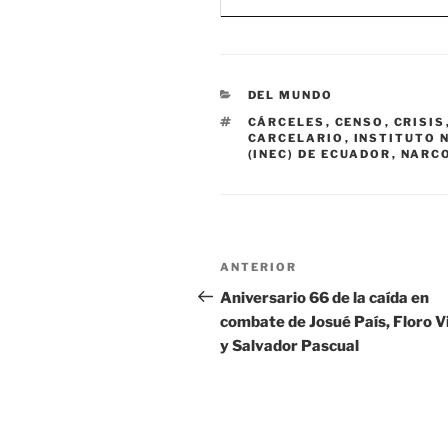
CATEGORÍAS
DEL MUNDO
ETIQUETAS
CÁRCELES
,
CENSO
,
CRISIS
CARCELARIO
,
INSTITUTO 
(INEC) DE ECUADOR
,
NARC
Navegación
Entrada
ANTERIOR
de
anterior:
Aniversario 66 de la caída en
combate de Josué País, Floro V
entradas
y Salvador Pascual