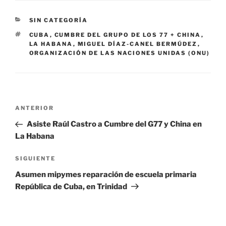
CATEGORÍAS
SIN CATEGORÍA
ETIQUETAS
CUBA
,
CUMBRE DEL GRUPO DE LOS 77 + CHINA
,
LA HABANA
,
MIGUEL DÍAZ-CANEL BERMÚDEZ
,
ORGANIZACIÓN DE LAS NACIONES UNIDAS (ONU)
Navegación
Entrada
ANTERIOR
de
anterior:
Asiste Raúl Castro a Cumbre del G77 y China en
entradas
La Habana
Siguiente
SIGUIENTE
entrada
Asumen mipymes reparación de escuela primaria
República de Cuba, en Trinidad