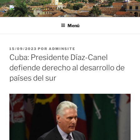
Saltar
al
RADIO TRINIDAD DIGITAL
Desde la Ciudad Museo del Caribe
contenido
Menú
PUBLICADO
15/09/2023
POR
ADMINSITE
EL
Cuba: Presidente Díaz-Canel
defiende derecho al desarrollo de
países del sur