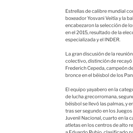
Estrellas de calibre mundial com
boxeador Yosvani Veitía y la 
encabezaron la selección de lo
en el 2015, resultado de la ele
especializada y el INDER.
La gran discusión de la reunión
colectivo, distinción de recayó
Frederich Cepeda, campeón de l
bronce en el béisbol de los Pa
El equipo yayabero en la cate
de lucha grecorromana, segund
béisbol se llevó las palmas, y e
tras ser segundo en los Juegos
Juvenil Nacional, cuarto en la 
atletas en los centros de alto 
a Eduardo Rubio, clasificado p