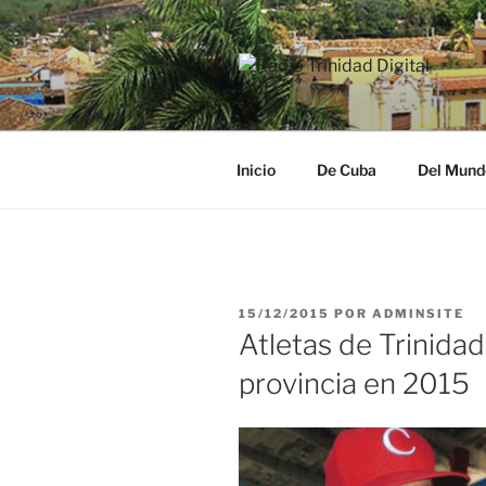
Saltar
al
contenido
RADIO TRI
Desde la Ciudad Museo del Ca
Inicio
De Cuba
Del Mund
PUBLICADO
15/12/2015
POR
ADMINSITE
EL
Atletas de Trinidad
provincia en 2015