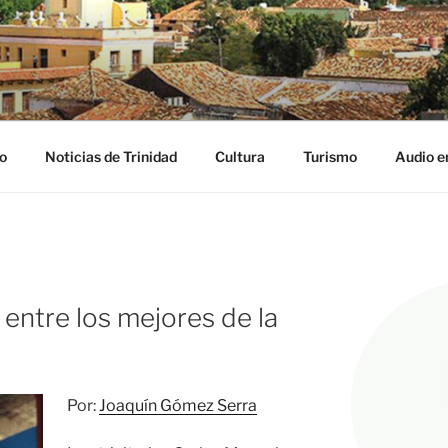
NIDAD DIGITAL
ribe
o
Noticias de Trinidad
Cultura
Turismo
Audio e
 entre los mejores de la
Por:
Joaquín Gómez Serra