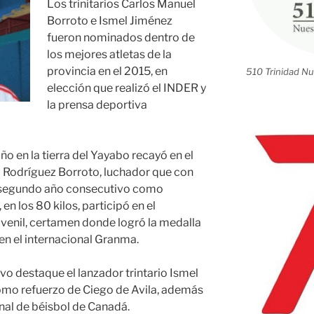
Los trinitarios Carlos Manuel
Borroto e Ismel Jiménez
fueron nominados dentro de
los mejores atletas de la
provincia en el 2015, en
510 Trinidad Nu
elección que realizó el INDER y
la prensa deportiva
o en la tierra del Yayabo recayó en el
 Rodríguez Borroto, luchador que con
r segundo año consecutivo como
n los 80 kilos, participó en el
nil, certamen donde logró la medalla
 en el internacional Granma.
o destaque el lanzador trintario Ismel
mo refuerzo de Ciego de Avila, además
onal de béisbol de Canadá.