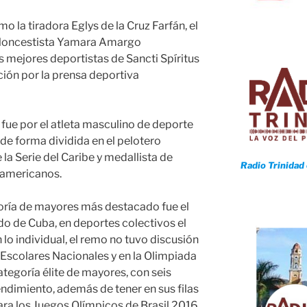
o la tiradora Eglys de la Cruz Farfán, el
baloncestista Yamara Amargo
s mejores deportistas de Sancti Spíritus
cción por la prensa deportiva
 fue por el atleta masculino de deporte
 de forma dividida en el pelotero
a Serie del Caribe y medallista de
Radio Trinidad
namericanos.
goría de mayores más destacado fue el
o de Cuba, en deportes colectivos el
n lo individual, el remo no tuvo discusión
 Escolares Nacionales y en la Olimpiada
categoría élite de mayores, con seis
rendimiento, además de tener en sus filas
ara los Juegos Olímpicos de Brasil 2016.