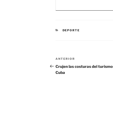
CATEGORÍAS
DEPORTE
Navegación
Entrada
ANTERIOR
de
anterior:
Crujen las costuras del turismo
Cuba
entradas