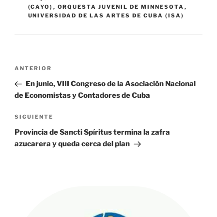
(CAYO)
,
ORQUESTA JUVENIL DE MINNESOTA
,
UNIVERSIDAD DE LAS ARTES DE CUBA (ISA)
Navegación
Entrada
ANTERIOR
de
anterior:
En junio, VIII Congreso de la Asociación Nacional
entradas
de Economistas y Contadores de Cuba
Siguiente
SIGUIENTE
entrada
Provincia de Sancti Spíritus termina la zafra
azucarera y queda cerca del plan