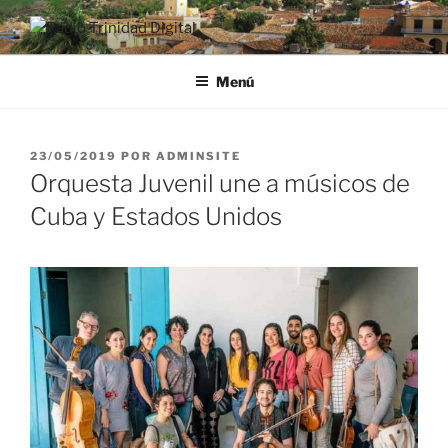
Saltar
al
RADIO TRINIDAD DIGITAL
Desde la Ciudad Museo del Caribe
contenido
Menú
PUBLICADO
23/05/2019
POR
ADMINSITE
EL
Orquesta Juvenil une a músicos de
Cuba y Estados Unidos