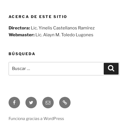
ACERCA DE ESTE SITIO
Directora:
Lic. Yinelis Castellanos Ramírez
Webmaster:
Lic. Alayn M. Toledo Lugones
BÚSQUEDA
Buscar
Buscar
por:
Síguenos
Síguenos
Correo
Audio
en
en
electrónico
en
Facebook
Twitter
vivo
Funciona gracias a WordPress