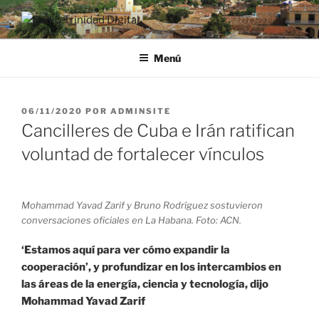
Saltar
al
RADIO TRINIDAD DIGITAL
Desde la Ciudad Museo del Caribe
contenido
Menú
PUBLICADO
06/11/2020
POR
ADMINSITE
EL
Cancilleres de Cuba e Irán ratifican
voluntad de fortalecer vínculos
Mohammad Yavad Zarif y Bruno Rodríguez sostuvieron
conversaciones oficiales en La Habana. Foto: ACN.
‘Estamos aquí para ver cómo expandir la
cooperación’, y profundizar en los intercambios en
las áreas de la energía, ciencia y tecnología, dijo
Mohammad Yavad Zarif