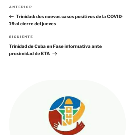
Navegación
Entrada
ANTERIOR
de
anterior:
Trinidad: dos nuevos casos positivos de la COVID-
entradas
19 al cierre del jueves
Siguiente
SIGUIENTE
entrada
Trinidad de Cuba en Fase informativa ante
proximidad de ETA