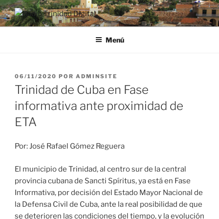
Saltar
al
RADIO TRINIDAD DIGITAL
Desde la Ciudad Museo del Caribe
contenido
Menú
PUBLICADO
06/11/2020
POR
ADMINSITE
EL
Trinidad de Cuba en Fase
informativa ante proximidad de
ETA
Por: José Rafael Gómez Reguera
El municipio de Trinidad, al centro sur de la central
provincia cubana de Sancti Spíritus, ya está en Fase
Informativa, por decisión del Estado Mayor Nacional de
la Defensa Civil de Cuba, ante la real posibilidad de que
se deterioren las condiciones del tiempo, y la evolución