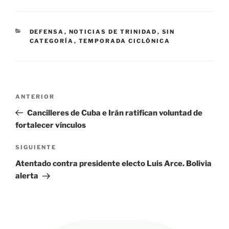
CATEGORÍAS
DEFENSA
,
NOTICIAS DE TRINIDAD
,
SIN
CATEGORÍA
,
TEMPORADA CICLÓNICA
Navegación
Entrada
ANTERIOR
de
anterior:
Cancilleres de Cuba e Irán ratifican voluntad de
entradas
fortalecer vínculos
Siguiente
SIGUIENTE
entrada
Atentado contra presidente electo Luis Arce. Bolivia
alerta