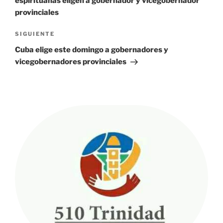
espirituanas eligen a gobernador y vicegobernador
provinciales
Siguiente
SIGUIENTE
entrada
Cuba elige este domingo a gobernadores y
vicegobernadores provinciales