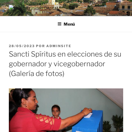
Saltar
al
RADIO TRINIDAD DIGITAL
Desde la Ciudad Museo del Caribe
contenido
Menú
PUBLICADO
28/05/2023
POR
ADMINSITE
EL
Sancti Spíritus en elecciones de su
gobernador y vicegobernador
(Galería de fotos)