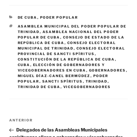
CATEGORÍAS
DE CUBA
,
PODER POPULAR
ETIQUETAS
ASAMBLEA MUNICIPAL DEL PODER POPULAR DE
TRINIDAD
,
ASAMBLEA NACIONAL DEL PODER
POPULAR DE CUBA
,
CONSEJO DE ESTADO DE LA
REPÚBLICA DE CUBA
,
CONSEJO ELECTORAL
MUNICIPAL DE TRINIDAD
,
CONSEJO ELECTORAL
PROVINCIAL DE SANCTI SPÍRITUS
,
CONSTITUCIÓN DE LA REPÚBLICA DE CUBA
,
CUBA
,
ELECCIÓN DE GOBERNADORES Y
VICEGOBERNADORES EN CUBA
,
GOBERNADORES
,
MIGUEL DÍAZ-CANEL BERMÚDEZ
,
PODER
POPULAR
,
SANCTI SPÍRITUS
,
TRINIDAD
,
TRINIDAD DE CUBA
,
VICEGOBERNADORES
Navegación
Entrada
ANTERIOR
de
anterior:
Delegados de las Asambleas Municipales
entradas