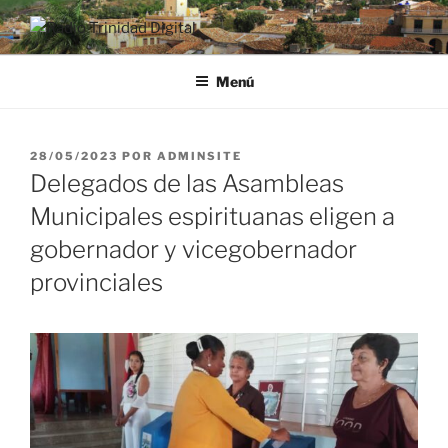
Saltar
al
RADIO TRINIDAD DIGITAL
Desde la Ciudad Museo del Caribe
contenido
Menú
PUBLICADO
28/05/2023
POR
ADMINSITE
EL
Delegados de las Asambleas
Municipales espirituanas eligen a
gobernador y vicegobernador
provinciales