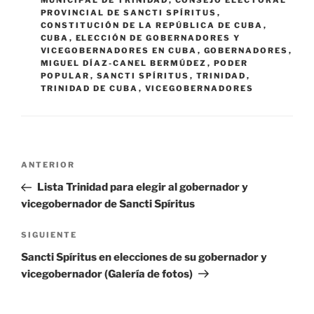
MUNICIPAL DE TRINIDAD
,
CONSEJO ELECTORAL
PROVINCIAL DE SANCTI SPÍRITUS
,
CONSTITUCIÓN DE LA REPÚBLICA DE CUBA
,
CUBA
,
ELECCIÓN DE GOBERNADORES Y
VICEGOBERNADORES EN CUBA
,
GOBERNADORES
,
MIGUEL DÍAZ-CANEL BERMÚDEZ
,
PODER
POPULAR
,
SANCTI SPÍRITUS
,
TRINIDAD
,
TRINIDAD DE CUBA
,
VICEGOBERNADORES
Navegación
Entrada
ANTERIOR
de
anterior:
Lista Trinidad para elegir al gobernador y
entradas
vicegobernador de Sancti Spíritus
Siguiente
SIGUIENTE
entrada
Sancti Spíritus en elecciones de su gobernador y
vicegobernador (Galería de fotos)