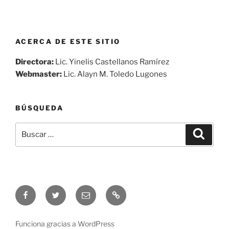
ACERCA DE ESTE SITIO
Directora:
Lic. Yinelis Castellanos Ramírez
Webmaster:
Lic. Alayn M. Toledo Lugones
BÚSQUEDA
Buscar
Buscar
por:
Síguenos
Síguenos
Correo
Audio
en
en
electrónico
en
Facebook
Twitter
vivo
Funciona gracias a WordPress