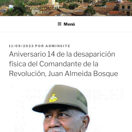
Saltar
al
RADIO TRINIDAD DIGITAL
Desde la Ciudad Museo del Caribe
contenido
Menú
PUBLICADO
11/09/2023
POR
ADMINSITE
EL
Aniversario 14 de la desaparición
física del Comandante de la
Revolución, Juan Almeida Bosque