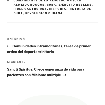
ETIQUETAS
COMANDANTE DE LA REVOLUCIÓN JUAN
ALMEIDA BOSQUE
,
CUBA
,
EJÉRCITO REBELDE
,
FIDEL CASTRO RUZ
,
HISTORIA
,
HISTORIA DE
CUBA
,
REVOLUCIÓN CUBANA
Navegación
Entrada
ANTERIOR
de
anterior:
Comunidades intramontanas, tarea de primer
entradas
orden del deporte trinitario
Siguiente
SIGUIENTE
entrada
Sancti Spíritus: Crece esperanza de vida para
pacientes con Mielome múltiple