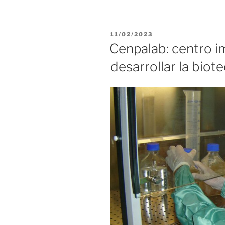
inician
estudios
preclínicos
PUBLICADO
11/02/2023
de
EL
Cenpalab: centro i
vacuna
desarrollar la bio
contra
el
dengue»