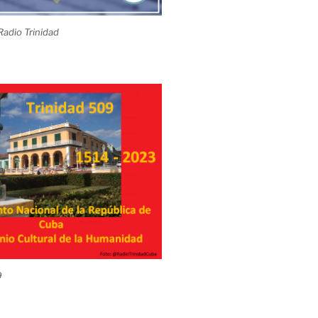
adio Trinidad
9