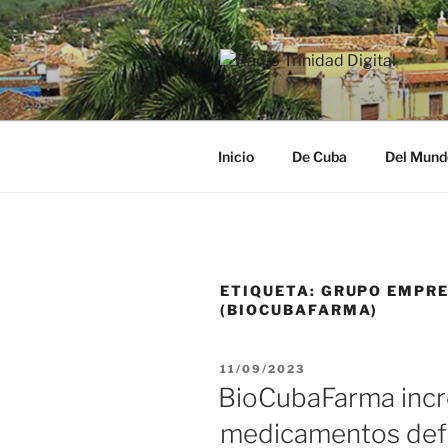
Saltar
al
contenido
RADIO TRI
Desde la Ciudad Museo del Ca
Inicio
De Cuba
Del Mund
ETIQUETA:
GRUPO EMPRE
(BIOCUBAFARMA)
PUBLICADO
11/09/2023
EL
BioCubaFarma incr
medicamentos defi