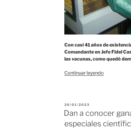
Con casi 41 años de existencia
Comandante en Jefe Fidel Cast
las vacunas, como quedó dem
«Cenpalab:
Continuar leyendo
centro
imprescindi
para
desarrollar
PUBLICADO
30/01/2023
la
EL
Dan a conocer gan
biotecnolog
especiales científ
cubana»