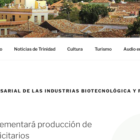
NIDAD DIGITAL
ribe
o
Noticias de Trinidad
Cultura
Turismo
Audio e
SARIAL DE LAS INDUSTRIAS BIOTECNOLÓGICA Y
ementará producción de
citarios