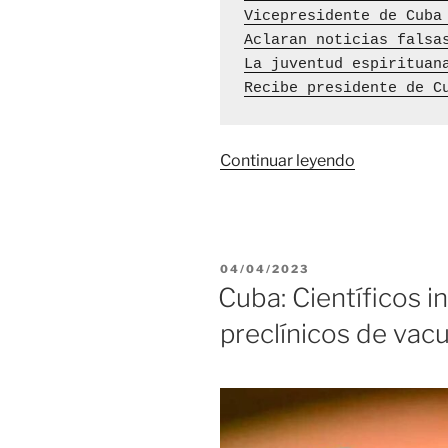
Vicepresidente de Cuba
Aclaran noticias falsa
La juventud espirituan
Recibe presidente de C
«Primer
Continuar leyendo
ministro
Marrero
Cruz
inicia
PUBLICADO
04/04/2023
visita
EL
Cuba: Científicos i
oficial
preclínicos de vac
a
Rusia»