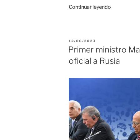
«BioCubaFa
Continuar leyendo
incrementar
producción
de
medicamen
PUBLICADO
12/06/2023
deficitarios»
EL
Primer ministro Mar
oficial a Rusia