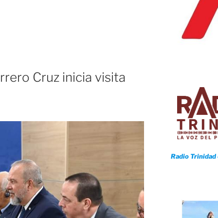
rma
á
tos
rero Cruz inicia visita
Radio Trinidad