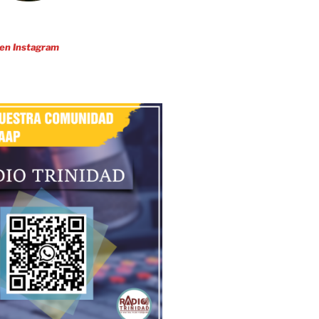
 en Sancti Spíritus
nta Clara
 en Instagram