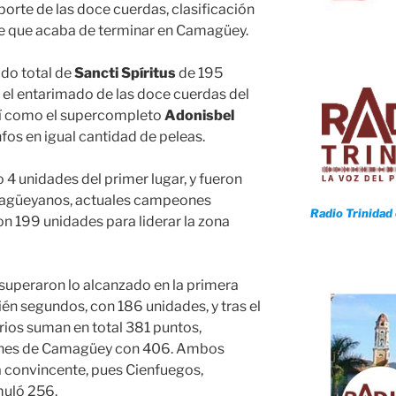
eporte de las doce cuerdas, clasificación
se que acaba de terminar en Camagüey.
ado total de
Sancti Spíritus
de 195
 el entarimado de las doce cuerdas del
sí como el supercompleto
Adonisbel
fos en igual cantidad de peleas.
 4 unidades del primer lugar, y fueron
magüeyanos, actuales campeones
Radio Trinidad
on 199 unidades para liderar la zona
superaron lo alcanzado en la primera
n segundos, con 186 unidades, y tras el
ios suman en total 381 puntos,
ones de Camagüey con 406. Ambos
a convincente, pues Cienfuegos,
muló 256.