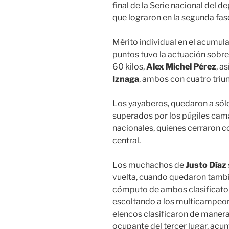
final de la Serie nacional del d
que lograron en la segunda fa
Mérito individual en el acumul
puntos tuvo la actuación sobre
60 kilos,
Alex Michel Pérez
, a
Iznaga
, ambos con cuatro triun
Los yayaberos, quedaron a sólo
superados por los púgiles ca
nacionales, quienes cerraron c
central.
Los muchachos de
Justo Díaz
vuelta, cuando quedaron tambié
cómputo de ambos clasificator
escoltando a los multicampe
elencos clasificaron de maner
ocupante del tercer lugar, acu