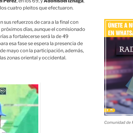
l Pérez
, en los 69, y
Adonisbel Iznaga
,
los cuatro pleitos que efectuaron.
 sus refuerzos de cara a la final con
s próximos días, aunque el comisionado
ías a fortalecerse será la de 49
ara esa fase se espera la presencia de
31 de mayo con la participación, además,
as zonas oriental y occidental.
Comunidad de R