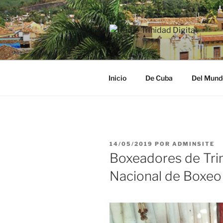
Saltar
al
contenido
RADIO TRI
Desde la Ciudad Museo del Ca
Inicio
De Cuba
Del Mund
PUBLICADO
14/05/2019
POR
ADMINSITE
EL
Boxeadores de Trini
Nacional de Boxeo