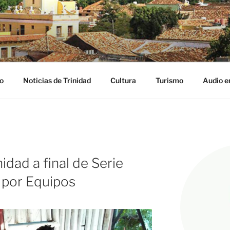
NIDAD DIGITAL
ribe
o
Noticias de Trinidad
Cultura
Turismo
Audio e
dad a final de Serie
 por Equipos