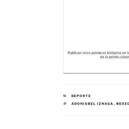
Ratifican cinco peloteros trinitarios en l
de la pelota cuba
CATEGORÍAS
DEPORTE
ETIQUETAS
ADONISBEL IZNAGA
,
BOXE