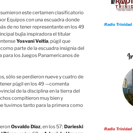
 asumieron este certamen clasificatorio
 por Equipos con una escuadra donde
Radio Trinidad
más de no tener representante en los 49
cipal bujía inspiradora el titular
mentense
Yosvani Veitía
, púgil que
 como parte de la escuadra insignia del
a para los Juegos Panamericanos de
, sólo se perdieron nueve y cuatro de
o tener púgil en los 49 —comenta
cial de la disciplina en la tierra del
chos compitieron muy bien y
e tuvimos tanto para la primera como
lieron
Osvaldo Díaz
, en los 57;
Darieski
Radio Trinidad