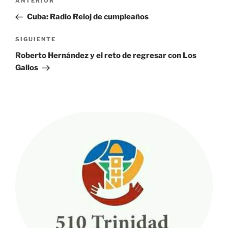
Entrada
ANTERIOR
de
anterior:
Cuba: Radio Reloj de cumpleaños
entradas
Siguiente
SIGUIENTE
entrada
Roberto Hernández y el reto de regresar con Los
Gallos