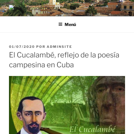
Saltar
al
RADIO TRINIDAD DIGITAL
Desde la Ciudad Museo del Caribe
contenido
Menú
PUBLICADO
01/07/2020
POR
ADMINSITE
EL
El Cucalambé, reflejo de la poesía
campesina en Cuba