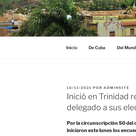
Saltar
al
contenido
RADIO TRI
Desde la Ciudad Museo del Ca
Inicio
De Cuba
Del Mund
PUBLICADO
16/11/2021
POR
ADMINSITE
EL
Inició en Trinidad 
delegado a sus ele
Por la circunscripción 50 del
iniciaron este lunes los encu