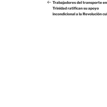
de
anterior:
Trabajadores del transporte en
Trinidad ratifican su apoyo
entradas
incondicional a la Revolución c