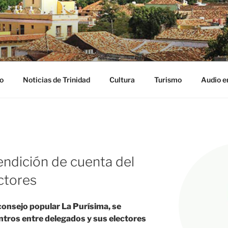
NIDAD DIGITAL
ribe
o
Noticias de Trinidad
Cultura
Turismo
Audio e
rendición de cuenta del
ctores
 consejo popular La Purísima, se
entros entre delegados y sus electores