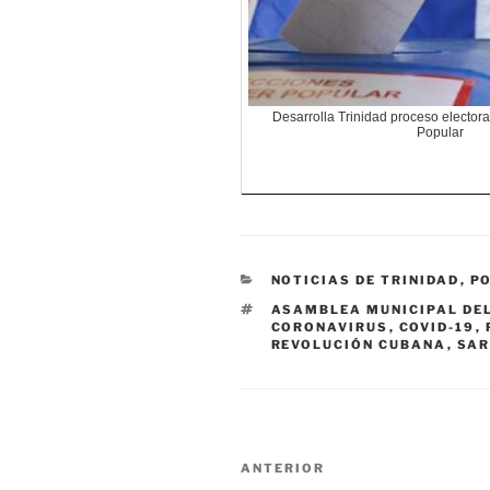
Desarrolla Trinidad proceso electora
Popular
CATEGORÍAS
NOTICIAS DE TRINIDAD
,
P
ETIQUETAS
ASAMBLEA MUNICIPAL DEL
CORONAVIRUS
,
COVID-19
,
REVOLUCIÓN CUBANA
,
SAR
Navegación
Entrada
ANTERIOR