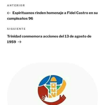
Navegación
Entrada
ANTERIOR
de
anterior:
Espirituanos rinden homenaje a Fidel Castro en su
entradas
cumpleaños 96
Siguiente
SIGUIENTE
entrada
Trinidad conmemora acciones del 13 de agosto de
1959