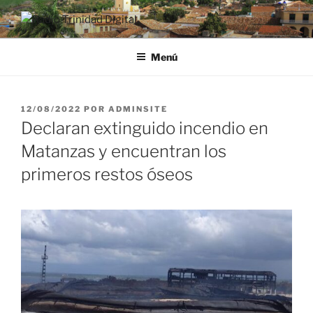
Saltar
al
RADIO TRINIDAD DIGITAL
Desde la Ciudad Museo del Caribe
contenido
Menú
PUBLICADO
12/08/2022
POR
ADMINSITE
EL
Declaran extinguido incendio en
Matanzas y encuentran los
primeros restos óseos