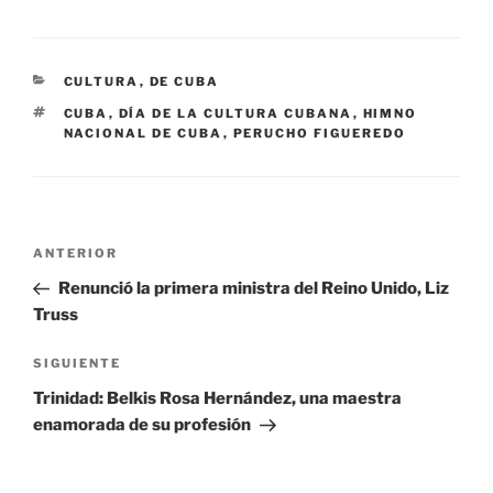
CATEGORÍAS
CULTURA
,
DE CUBA
ETIQUETAS
CUBA
,
DÍA DE LA CULTURA CUBANA
,
HIMNO
NACIONAL DE CUBA
,
PERUCHO FIGUEREDO
Navegación
Entrada
ANTERIOR
de
anterior:
Renunció la primera ministra del Reino Unido, Liz
entradas
Truss
Siguiente
SIGUIENTE
entrada
Trinidad: Belkis Rosa Hernández, una maestra
enamorada de su profesión