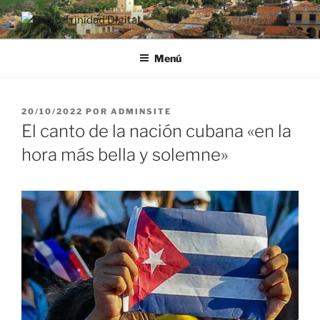
Saltar
al
RADIO TRINIDAD DIGITAL
Desde la Ciudad Museo del Caribe
contenido
Menú
PUBLICADO
20/10/2022
POR
ADMINSITE
EL
El canto de la nación cubana «en la
hora más bella y solemne»