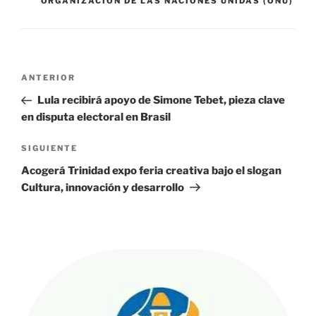
ORGANIZACIÓN DE LAS NACIONES UNIDAS (ONU)
Navegación
Entrada
ANTERIOR
de
anterior:
Lula recibirá apoyo de Simone Tebet, pieza clave
entradas
en disputa electoral en Brasil
Siguiente
SIGUIENTE
entrada
Acogerá Trinidad expo feria creativa bajo el slogan
Cultura, innovación y desarrollo