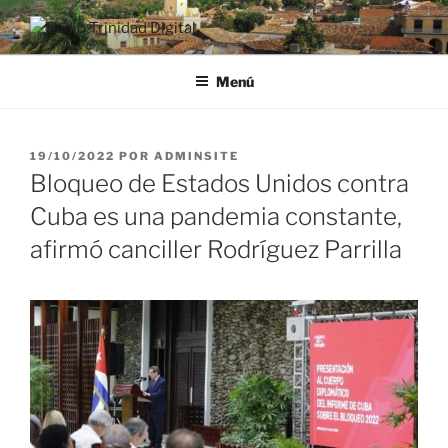
Saltar
al
RADIO TRINIDAD DIGITAL
Desde la Ciudad Museo del Caribe
contenido
Menú
PUBLICADO
19/10/2022
POR
ADMINSITE
EL
Bloqueo de Estados Unidos contra
Cuba es una pandemia constante,
afirmó canciller Rodríguez Parrilla