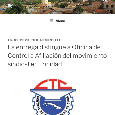
Saltar
al
RADIO TRINIDAD DIGITAL
Desde la Ciudad Museo del Caribe
contenido
Menú
PUBLICADO
16/01/2023
POR
ADMINSITE
EL
La entrega distingue a Oficina de
Control a Afiliación del movimiento
sindical en Trinidad