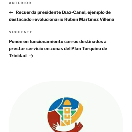
Entrada
ANTERIOR
de
anterior:
Recuerda presidente Díaz-Canel, ejemplo de
entradas
destacado revolucionario Rubén Martínez Villena
Siguiente
SIGUIENTE
entrada
Ponen en funcionamiento carros destinados a
prestar servicio en zonas del Plan Turquino de
Trinidad