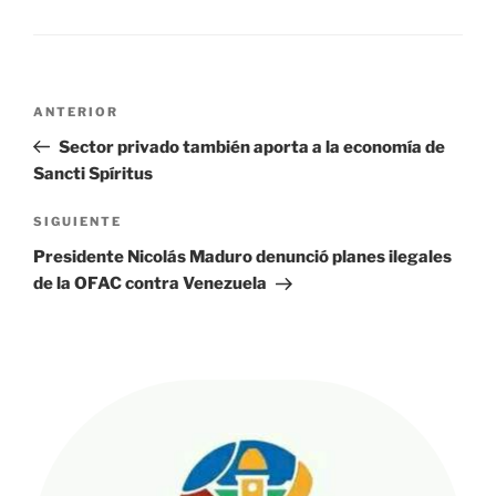
Navegación
Entrada
ANTERIOR
de
anterior:
Sector privado también aporta a la economía de
entradas
Sancti Spíritus
Siguiente
SIGUIENTE
entrada
Presidente Nicolás Maduro denunció planes ilegales
de la OFAC contra Venezuela