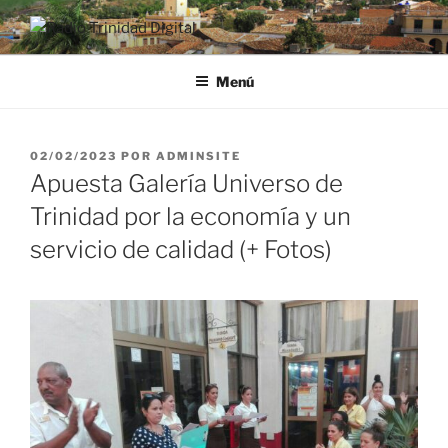
Saltar
al
RADIO TRINIDAD DIGITAL
Desde la Ciudad Museo del Caribe
contenido
Menú
PUBLICADO
02/02/2023
POR
ADMINSITE
EL
Apuesta Galería Universo de
Trinidad por la economía y un
servicio de calidad (+ Fotos)