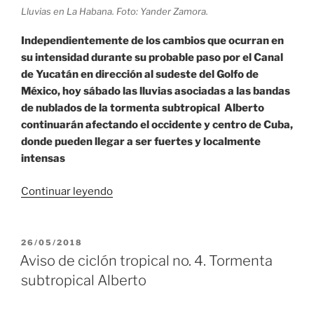
Lluvias en La Habana. Foto: Yander Zamora.
Independientemente de los cambios que ocurran en
su intensidad durante su probable paso por el Canal
de Yucatán en dirección al sudeste del Golfo de
México, hoy sábado las lluvias asociadas a las bandas
de nublados de la tormenta subtropical Alberto
continuarán afectando el occidente y centro de Cuba,
donde pueden llegar a ser fuertes y localmente
intensas
«Seguirán
Continuar leyendo
las
lluvias
asociadas
PUBLICADO
26/05/2018
EL
a
Aviso de ciclón tropical no. 4. Tormenta
tormenta
subtropical Alberto
subtropical
Alberto»