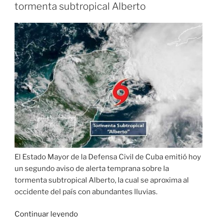
y
tormenta subtropical Alberto
se
desbordan
todos
los
ríos»
El Estado Mayor de la Defensa Civil de Cuba emitió hoy
un segundo aviso de alerta temprana sobre la
tormenta subtropical Alberto, la cual se aproxima al
occidente del país con abundantes lluvias.
«Cuba:
Continuar leyendo