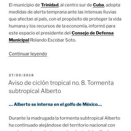
El municipio de
Trinidad
, al centro sur de
Cuba
, adopta
medidas de alerta temprana ante las intensas lluvias
que afectan al país, con el propósito de proteger la vida
humana y los recursos de la economía, informó para
este espacio el presidente del
Consejo de Defensa
Municipal
Rolando Escobar Soto.
«Alerta
Continuar leyendo
Trinidad
ante
intensas
PUBLICADO
27/05/2018
EL
lluvias
Aviso de ciclón tropical no. 8. Tormenta
que
subtropical Alberto
afectan
al
… Alberto se interna en el golfo de México…
país»
Durante la madrugada la tormenta subtropical Alberto
ha continuado alejándose del territorio nacional con