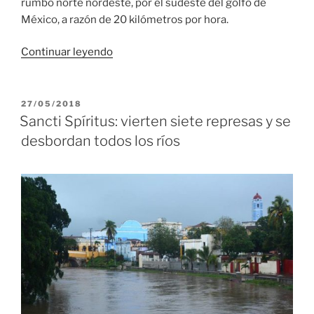
rumbo norte nordeste, por el sudeste del golfo de
México, a razón de 20 kilómetros por hora.
«Aviso
Continuar leyendo
de
ciclón
tropical
PUBLICADO
27/05/2018
EL
no.
Sancti Spíritus: vierten siete represas y se
8.
desbordan todos los ríos
Tormenta
subtropical
Alberto»