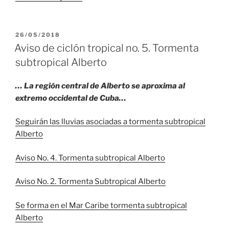
Defensa
Civil
emite
PUBLICADO
26/05/2018
EL
alerta
Aviso de ciclón tropical no. 5. Tormenta
ante
subtropical Alberto
tormenta
subtropical
… La región central de Alberto se aproxima al
Alberto»
extremo occidental de Cuba…
Seguirán las lluvias asociadas a tormenta subtropical
Alberto
Aviso No. 4. Tormenta subtropical Alberto
Aviso No. 2. Tormenta Subtropical Alberto
Se forma en el Mar Caribe tormenta subtropical
Alberto