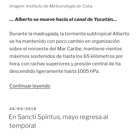
Imagen: Instituto de Meteorología de Cuba.
… Alberto se mueve hacia el canal de Yucatán…
Durante la madrugada, la tormenta subtropical Alberto
se ha mantenido con poco cambio en organización
sobre el noroeste del Mar Caribe, mantiene vientos
máximos sostenidos de hasta los 65 kilómetros por
hora, con rachas superiores y presión central de ha
descendido ligeramente hasta 1005 hPa.
«Aviso
Continuar leyendo
de
ciclón
tropical
PUBLICADO
26/05/2018
EL
no.
En Sancti Spíritus, mayo regresa al
4.
temporal
Tormenta
subtropical