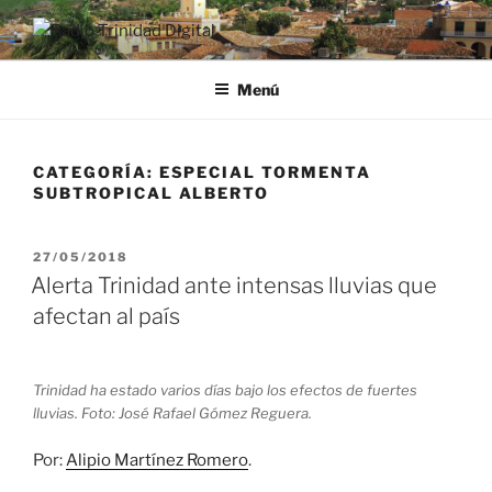
Saltar
al
RADIO TRINIDAD DIGITAL
Desde la Ciudad Museo del Caribe
contenido
Menú
CATEGORÍA:
ESPECIAL TORMENTA
SUBTROPICAL ALBERTO
PUBLICADO
27/05/2018
EL
Alerta Trinidad ante intensas lluvias que
afectan al país
Trinidad ha estado varios días bajo los efectos de fuertes
lluvias. Foto: José Rafael Gómez Reguera.
Por:
Alipio Martínez Romero
.