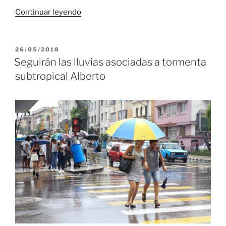
«Aviso
Continuar leyendo
de
ciclón
tropical
PUBLICADO
26/05/2018
EL
no.
Seguirán las lluvias asociadas a tormenta
5.
subtropical Alberto
Tormenta
subtropical
Alberto»