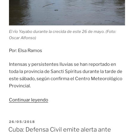
El río Yayabo durante la crecida de este 26 de mayo. (Foto:
Oscar Alfonso)
Por: Elsa Ramos
Intensas y persistentes lluvias se han reportado en
toda la provincia de Sancti Spíritus durante la tarde de
este sábado, según confirma el Centro Meteorológico
Provincial.
«Sancti
Continuar leyendo
Spíritus:
vierten
siete
PUBLICADO
26/05/2018
EL
represas
Cuba: Defensa Civil emite alerta ante