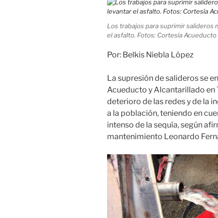
Los trabajos para suprimir salideros
el asfalto. Fotos: Cortesía Acueducto 
Por: Belkis Niebla López
La supresión de salideros se en
Acueducto y Alcantarillado en T
deterioro de las redes y de la 
a la población, teniendo en cue
intenso de la sequía, según afir
mantenimiento Leonardo Fern