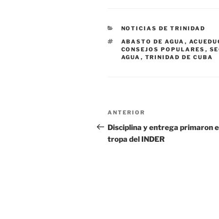
CATEGORÍAS
NOTICIAS DE TRINIDAD
ETIQUETAS
ABASTO DE AGUA
,
ACUEDU
CONSEJOS POPULARES
,
SE
AGUA
,
TRINIDAD DE CUBA
Navegación
Entrada
ANTERIOR
de
anterior:
Disciplina y entrega primaron e
tropa del INDER
entradas