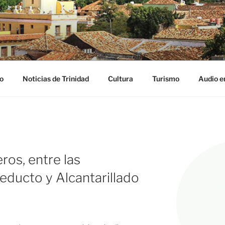
NIDAD DIGITAL
ribe
o
Noticias de Trinidad
Cultura
Turismo
Audio e
ros, entre las
educto y Alcantarillado