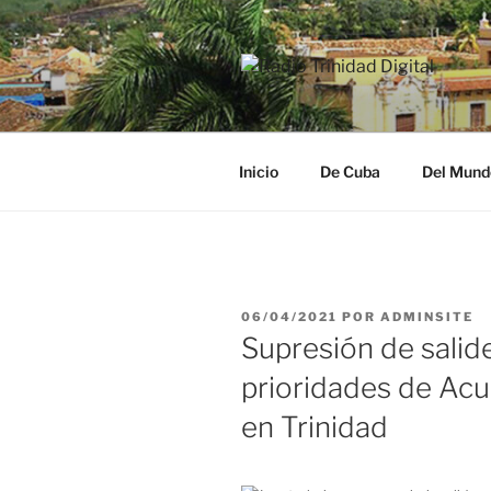
Saltar
al
contenido
RADIO TRI
Desde la Ciudad Museo del Ca
Inicio
De Cuba
Del Mund
PUBLICADO
06/04/2021
POR
ADMINSITE
EL
Supresión de salide
prioridades de Acu
en Trinidad