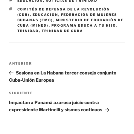
CATEGORÍAS
EDUCACIÓN
,
NOTICIAS DE TRINIDAD
ETIQUETAS
COMITÉS DE DEFENSA DE LA REVOLUCIÓN
(CDR)
,
EDUCACIÓN
,
FEDERACIÓN DE MUJERES
CUBANAS (FMC)
,
MINISTERIO DE EDUCACIÓN DE
CUBA (MINED)
,
PROGRAMA EDUCA A TU HIJO
,
TRINIDAD
,
TRINIDAD DE CUBA
Navegación
Entrada
ANTERIOR
de
anterior:
Sesiona en La Habana tercer consejo conjunto
entradas
Cuba-Unión Europea
Siguiente
SIGUIENTE
entrada
Impactan a Panamá azaroso juicio contra
expresidente Martinelli y sismos continuos