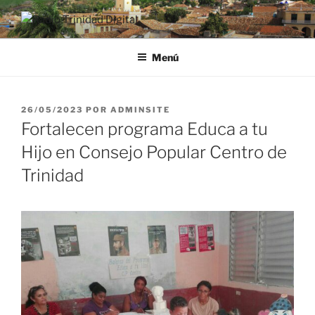
Saltar
al
RADIO TRINIDAD DIGITAL
Desde la Ciudad Museo del Caribe
contenido
Menú
PUBLICADO
26/05/2023
POR
ADMINSITE
EL
Fortalecen programa Educa a tu
Hijo en Consejo Popular Centro de
Trinidad