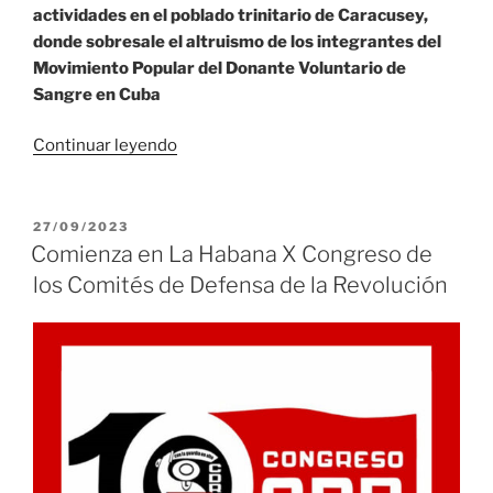
actividades en el poblado trinitario de Caracusey,
donde sobresale el altruismo de los integrantes del
Movimiento Popular del Donante Voluntario de
Sangre en Cuba
«Donantes
Continuar leyendo
de
sangre
del
PUBLICADO
27/09/2023
EL
poblado
Comienza en La Habana X Congreso de
trinitario
los Comités de Defensa de la Revolución
de
Caracusey,
altruismo
por
la
vida»