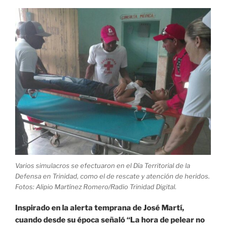
los
Comités
de
Defensa
de
la
Revolución»
Varios simulacros se efectuaron en el Día Territorial de la
Defensa en Trinidad, como el de rescate y atención de heridos.
Fotos: Alipio Martínez Romero/Radio Trinidad Digital.
Inspirado en la alerta temprana de José Martí,
cuando desde su época señaló “La hora de pelear no