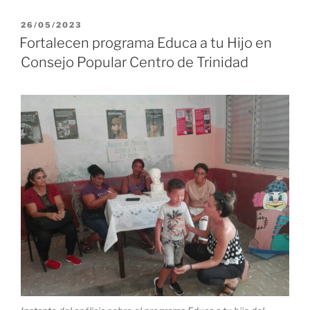
espirituana
al
PUBLICADO
26/05/2023
EL
X
Fortalecen programa Educa a tu Hijo en
Congreso
Consejo Popular Centro de Trinidad
de
los
CDR»