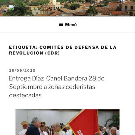
Saltar
al
RADIO TRINIDAD DIGITAL
Desde la Ciudad Museo del Caribe
contenido
Menú
ETIQUETA:
COMITÉS DE DEFENSA DE LA
REVOLUCIÓN (CDR)
PUBLICADO
28/09/2023
EL
Entrega Díaz-Canel Bandera 28 de
Septiembre a zonas cederistas
destacadas