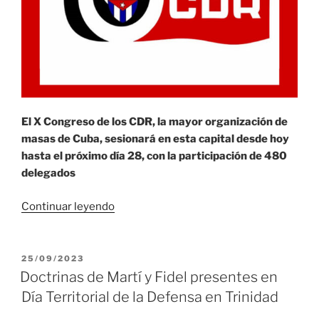
El X Congreso de los CDR, la mayor organización de
masas de Cuba, sesionará en esta capital desde hoy
hasta el próximo día 28, con la participación de 480
delegados
«Comienza
Continuar leyendo
en
La
Habana
PUBLICADO
25/09/2023
EL
X
Doctrinas de Martí y Fidel presentes en
Congreso
Día Territorial de la Defensa en Trinidad
de