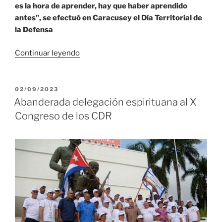
es la hora de aprender, hay que haber aprendido
antes”, se efectuó en Caracusey el Día Territorial de
la Defensa
«Doctrinas
Continuar leyendo
de
Martí
y
PUBLICADO
02/09/2023
EL
Fidel
Abanderada delegación espirituana al X
presentes
Congreso de los CDR
en
Día
Territorial
de
la
Defensa
en
Trinidad»