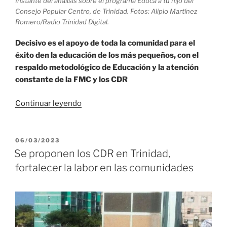
Instante del análisis sobre el programa Educa a tu hijo del
Consejo Popular Centro, de Trinidad. Fotos: Alipio Martínez
Romero/Radio Trinidad Digital.
Decisivo es el apoyo de toda la comunidad para el
éxito den la educación de los más pequeños, con el
respaldo metodológico de Educación y la atención
constante de la FMC y los CDR
«Fortalecen
Continuar leyendo
programa
Educa
a
PUBLICADO
06/03/2023
EL
tu
Se proponen los CDR en Trinidad,
Hijo
fortalecer la labor en las comunidades
en
Consejo
Popular
Centro
de