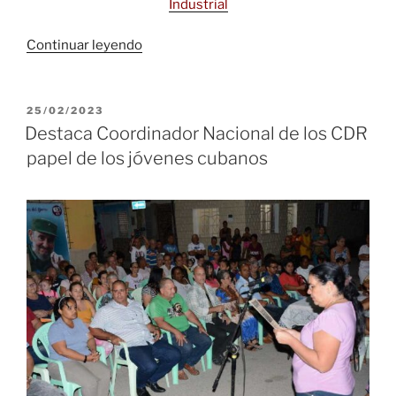
Industrial
«Se
Continuar leyendo
proponen
los
CDR
PUBLICADO
25/02/2023
EL
en
Destaca Coordinador Nacional de los CDR
Trinidad,
papel de los jóvenes cubanos
fortalecer
la
labor
en
las
comunidades»