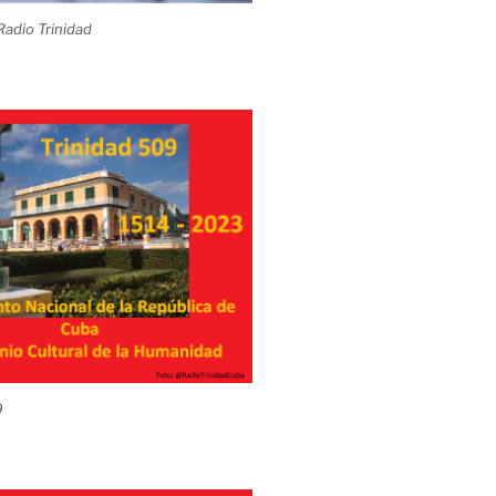
adio Trinidad
9