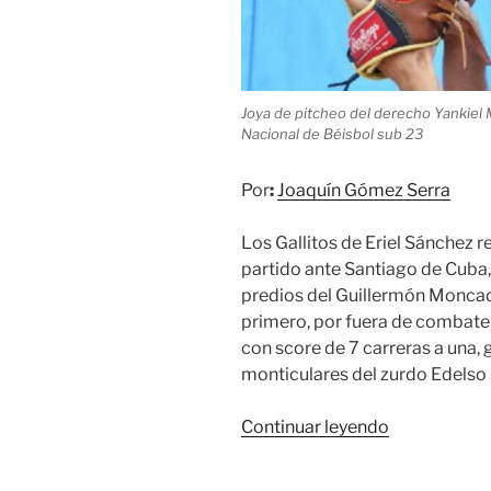
Joya de pitcheo del derecho Yankiel Mau
Nacional de Béisbol sub 23
Por
:
Joaquín Gómez Serra
Los Gallitos de Eriel Sánchez re
partido ante Santiago de Cuba, 
predios del Guillermón Moncad
primero, por fuera de combate 1
con score de 7 carreras a una,
monticulares del zurdo Edelso 
«Gallitos
Continuar leyendo
trinitarios
a