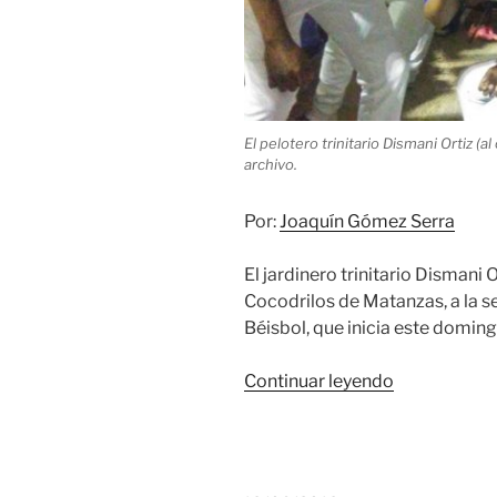
El pelotero trinitario Dismani Ortiz (a
archivo.
Por:
Joaquín Gómez Serra
El jardinero trinitario Dismani
Cocodrilos de Matanzas, a la s
Béisbol, que inicia este doming
«Trinitario
Continuar leyendo
Dismani
Ortiz,
refuerzo
de