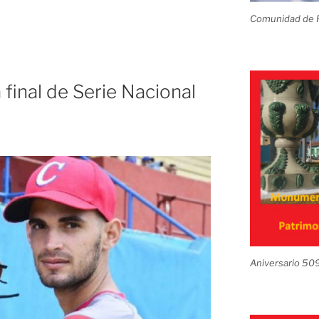
Comunidad de R
 a final de Serie Nacional
n
Aniversario 50