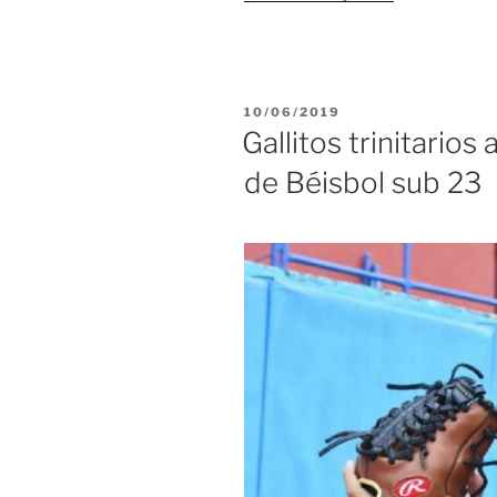
peloteros
trinitarios
sub
23
PUBLICADO
10/06/2019
se
EL
Gallitos trinitarios
suman
de Béisbol sub 23
a
preselecció
de
Los
Gallos
a
Serie
Nacional»