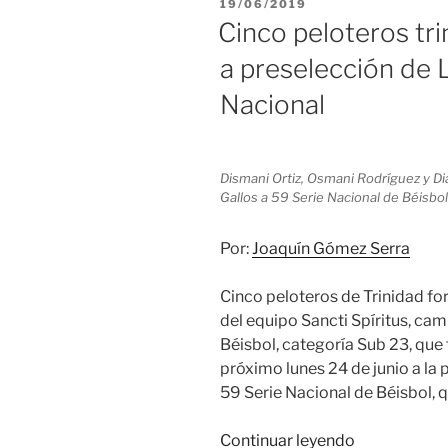
PUBLICADO
19/06/2019
Matanzas
EL
Cinco peloteros tri
en
a preselección de L
Serie
Nacional
Nacional
de
Béisbol»
Dismani Ortiz, Osmani Rodríguez y D
Gallos a 59 Serie Nacional de Béisbol
Por:
Joaquín Gómez Serra
Cinco peloteros de Trinidad f
del equipo Sancti Spíritus, ca
Béisbol, categoría Sub 23, que
próximo lunes 24 de junio a la 
59 Serie Nacional de Béisbol, q
«Cinco
Continuar leyendo