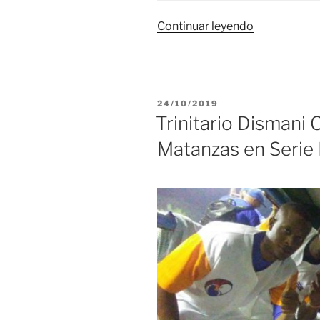
«Doce
Continuar leyendo
trinitarios
en
preselecció
de
PUBLICADO
24/10/2019
Los
EL
Trinitario Dismani O
Gallos»
Matanzas en Serie 