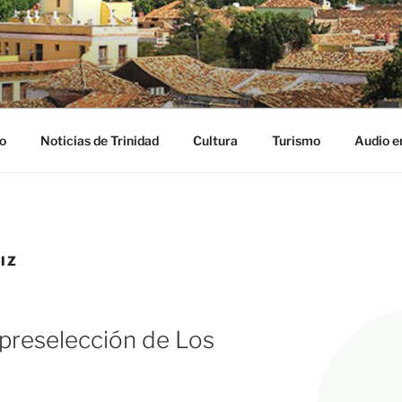
NIDAD DIGITAL
ribe
o
Noticias de Trinidad
Cultura
Turismo
Audio e
IZ
 preselección de Los