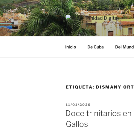
Saltar
al
contenido
RADIO TRI
Desde la Ciudad Museo del Ca
Inicio
De Cuba
Del Mund
ETIQUETA:
DISMANY ORT
PUBLICADO
11/01/2020
EL
Doce trinitarios en
Gallos