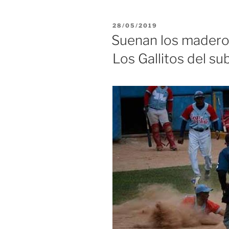
final
de
PUBLICADO
28/05/2019
Serie
EL
Suenan los maderos 
Nacional
Los Gallitos del su
de
Béisbol
sub
23»