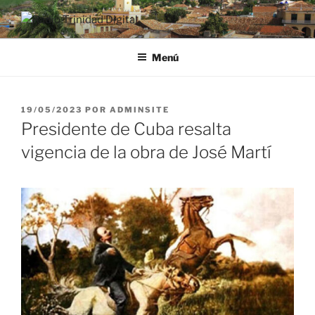
Saltar
al
RADIO TRINIDAD DIGITAL
Desde la Ciudad Museo del Caribe
contenido
Menú
PUBLICADO
19/05/2023
POR
ADMINSITE
EL
Presidente de Cuba resalta
vigencia de la obra de José Martí