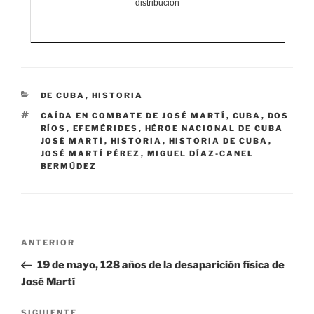
distribución
CATEGORÍAS
DE CUBA
,
HISTORIA
ETIQUETAS
CAÍDA EN COMBATE DE JOSÉ MARTÍ
,
CUBA
,
DOS
RÍOS
,
EFEMÉRIDES
,
HÉROE NACIONAL DE CUBA
JOSÉ MARTÍ
,
HISTORIA
,
HISTORIA DE CUBA
,
JOSÉ MARTÍ PÉREZ
,
MIGUEL DÍAZ-CANEL
BERMÚDEZ
Navegación
Entrada
ANTERIOR
de
anterior:
19 de mayo, 128 años de la desaparición física de
entradas
José Martí
Siguiente
SIGUIENTE