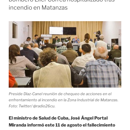
Biden
incendio en Matanzas
levantar
bloqueo
y
ayudar
a
Cuba»
Preside Díaz-Canel reunión de chequeo de acciones en el
enfrentamiento al incendio en la Zona Industrial de Matanzas.
Foto: Twitter/ @radio26cu.
El ministro de Salud de Cuba, José Ángel Portal
Miranda informó este 11 de agosto el fallecimiento