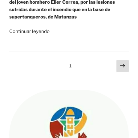
del joven bombero Elier Correa, por las lesiones
sufridas durante el incendio que en la base de
supertanqueros, de Matanzas
«Confirman
Continuar leyendo
fallecimiento
de
joven
bombero
Navegación
Sigu
Página
1
Elier
pági
de
Correa
entradas
hospitalizado
tras
incendio
en
Matanzas»