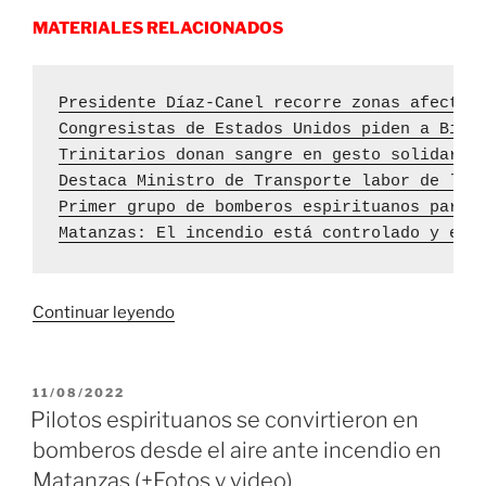
MATERIALES RELACIONADOS
Presidente Díaz-Canel recorre zonas afectad
Congresistas de Estados Unidos piden a Bide
Trinitarios donan sangre en gesto solidario
Destaca Ministro de Transporte labor de los
Primer grupo de bomberos espirituanos parti
Matanzas: El incendio está controlado y en 
«Miguel
Continuar leyendo
Díaz-
Canel:
El
PUBLICADO
11/08/2022
EL
incendio
Pilotos espirituanos se convirtieron en
está
bomberos desde el aire ante incendio en
controlado,
Matanzas (+Fotos y video)