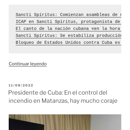
Sancti Spíritus: Comienzan asambleas de nom
ICAP en Sancti Spíritus, protagonista de la
El canto de la nación cubana «en la hora má
Sancti Spíritus: Se estabiliza producción d
Bloqueo de Estados Unidos contra Cuba es un
«Presidente
Continuar leyendo
cubano
Díaz-
Canel
PUBLICADO
11/08/2022
EL
chequea
Presidente de Cuba: En el control del
recuperación
incendio en Matanzas, hay mucho coraje
en
Base
de
Supertanqueros