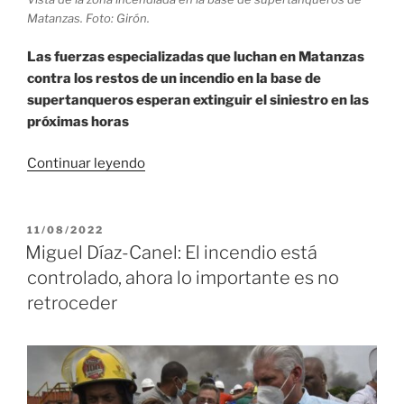
Matanzas. Foto: Girón.
Las fuerzas especializadas que luchan en Matanzas
contra los restos de un incendio en la base de
supertanqueros esperan extinguir el siniestro en las
próximas horas
«Cerca
Continuar leyendo
de
la
extinción
PUBLICADO
11/08/2022
EL
incendio
Miguel Díaz-Canel: El incendio está
de
controlado, ahora lo importante es no
grandes
retroceder
proporciones
en
Matanzas»