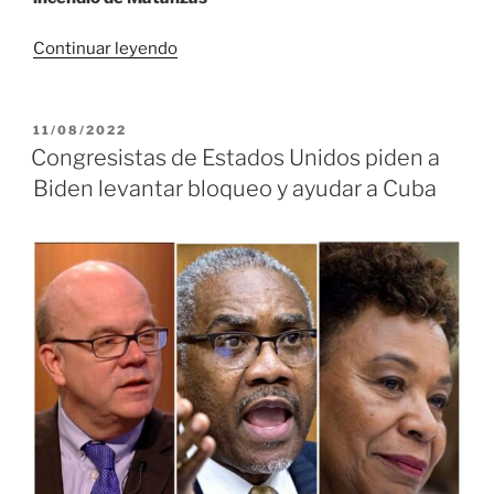
«Pilotos
Continuar leyendo
espirituanos
se
convirtieron
PUBLICADO
11/08/2022
EL
en
Congresistas de Estados Unidos piden a
bomberos
Biden levantar bloqueo y ayudar a Cuba
desde
el
aire
ante
incendio
en
Matanzas
(+Fotos
y
video)»