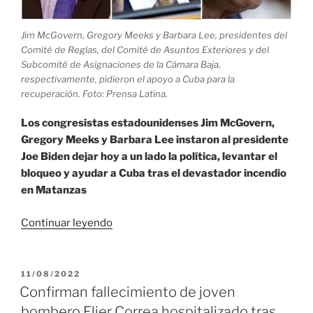
Jim McGovern, Gregory Meeks y Barbara Lee, presidentes del
Comité de Reglas, del Comité de Asuntos Exteriores y del
Subcomité de Asignaciones de la Cámara Baja,
respectivamente, pidieron el apoyo a Cuba para la
recuperación. Foto: Prensa Latina.
Los congresistas estadounidenses Jim McGovern,
Gregory Meeks y Barbara Lee instaron al presidente
Joe Biden dejar hoy a un lado la política, levantar el
bloqueo y ayudar a Cuba tras el devastador incendio
en Matanzas
«Congresistas
Continuar leyendo
de
Estados
Unidos
PUBLICADO
11/08/2022
EL
piden
Confirman fallecimiento de joven
a
bombero Elier Correa hospitalizado tras