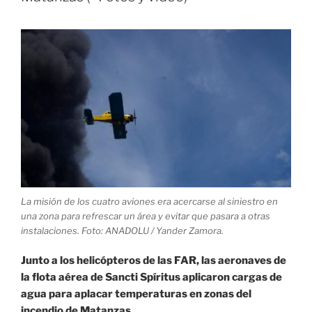
ahora
lo
importante
es
no
retroceder»
La misión de los cuatro aviones era acercarse al siniestro en
una zona para refrescar un área y evitar que pasara a otras
instalaciones. Foto: ANADOLU / Yander Zamora.
Junto a los helicópteros de las FAR, las aeronaves de
la flota aérea de Sancti Spíritus aplicaron cargas de
agua para aplacar temperaturas en zonas del
incendio de Matanzas