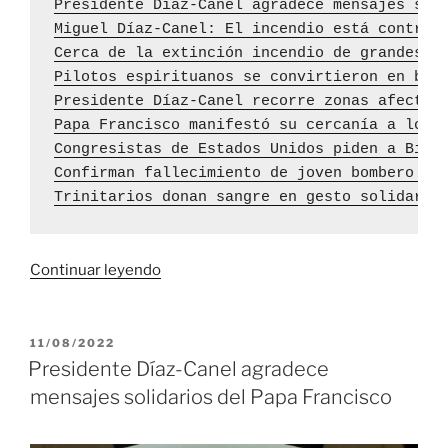
Presidente Díaz-Canel agradece mensajes sol
Miguel Díaz-Canel: El incendio está control
Cerca de la extinción incendio de grandes p
Pilotos espirituanos se convirtieron en bom
Presidente Díaz-Canel recorre zonas afectad
Papa Francisco manifestó su cercanía a los 
Congresistas de Estados Unidos piden a Bide
Confirman fallecimiento de joven bombero El
Trinitarios donan sangre en gesto solidario
«Presidente
Continuar leyendo
de
Cuba:
En
PUBLICADO
11/08/2022
EL
el
Presidente Díaz-Canel agradece
control
mensajes solidarios del Papa Francisco
del
incendio