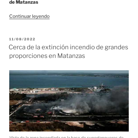
de Matanzas
«Presidente
Continuar leyendo
Díaz-
Canel
agradece
PUBLICADO
11/08/2022
EL
mensajes
Cerca de la extinción incendio de grandes
solidarios
proporciones en Matanzas
del
Papa
Francisco»
Vista de la zona incendiada en la base de supertanqueros de