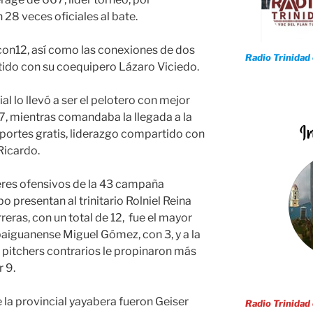
28 veces oficiales al bate.
 con12, así como las conexiones de dos
Radio Trinidad
tido con su coequipero Lázaro Viciedo.
al lo llevó a ser el pelotero con mejor
67, mientras comandaba la llegada a la
portes gratis, liderazgo compartido con
Ricardo.
eres ofensivos de la 43 campaña
bo presentan al trinitario Rolniel Reina
ras, con un total de 12, fue el mayor
baiguanense Miguel Gómez, con 3, y a la
s pitchers contrarios le propinaron más
r 9.
la provincial yayabera fueron Geiser
Radio Trinidad