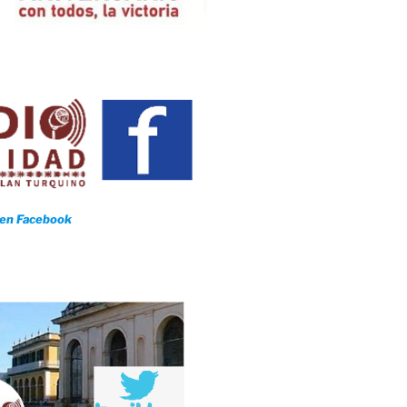
io 59
 en Facebook