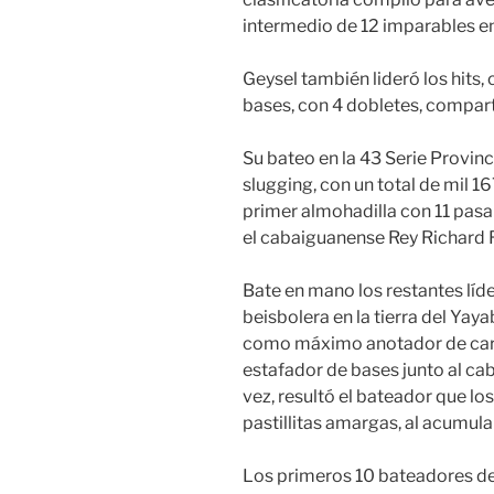
intermedio de 12 imparables en 
Geysel también lideró los hits,
bases, con 4 dobletes, compar
Su bateo en la 43 Serie Provinci
slugging, con un total de mil 1
primer almohadilla con 11 pasa
el cabaiguanense Rey Richard 
Bate en mano los restantes líd
beisbolera en la tierra del Yaya
como máximo anotador de carre
estafador de bases junto al ca
vez, resultó el bateador que lo
pastillitas amargas, al acumula
Los primeros 10 bateadores de 