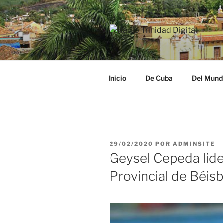
Saltar
al
contenido
RADIO TRI
Desde la Ciudad Museo del Ca
Inicio
De Cuba
Del Mund
PUBLICADO
29/02/2020
POR
ADMINSITE
EL
Geysel Cepeda lide
Provincial de Béisb