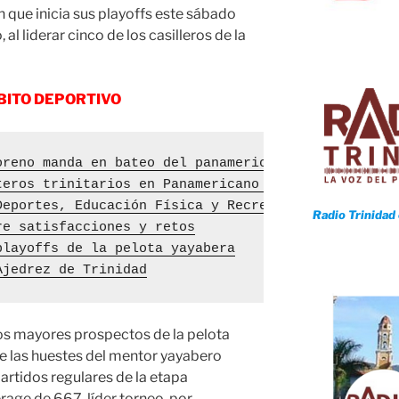
n que inicia sus playoffs este sábado
al liderar cinco de los casilleros de la
BITO DEPORTIVO
oreno manda en bateo del panamericano de béisbol
teros trinitarios en Panamericano de Béisbol
Deportes, Educación Física y Recreación: Aniversar
Radio Trinidad
re satisfacciones y retos
playoffs de la pelota yayabera
Ajedrez de Trinidad
s mayores prospectos de la pelota
de las huestes del mentor yayabero
artidos regulares de la etapa
rage de 667, líder torneo, por