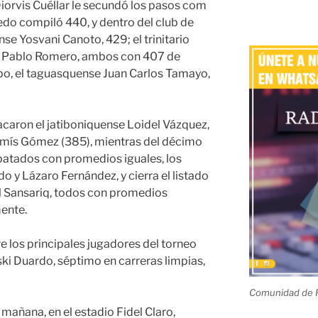
iorvis Cuéllar le secundó los pasos com
iedo compiló 440, y dentro del club de
se Yosvani Canoto, 429; el trinitario
ano Pablo Romero, ambos con 407 de
rupo, el taguasquense Juan Carlos Tamayo,
caron el jatiboniquense Loidel Vázquez,
amís Gómez (385), mientras del décimo
atados con promedios iguales, los
o y Lázaro Fernández, y cierra el listado
el Sansariq, todos con promedios
ente.
re los principales jugadores del torneo
ski Duardo, séptimo en carreras limpias,
Comunidad de R
 mañana, en el estadio Fidel Claro,