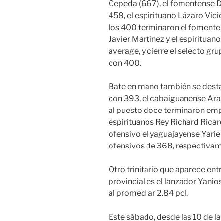
Cepeda (667), el fomentense D
458, el espirituano Lázaro Vic
los 400 terminaron el fomenten
Javier Martínez y el espiritu
average, y cierre el selecto g
con 400.
Bate en mano también se desta
con 393, el cabaiguanense Ar
al puesto doce terminaron emp
espirituanos Rey Richard Ricard
ofensivo el yaguajayense Yari
ofensivos de 368, respectivam
Otro trinitario que aparece ent
provincial es el lanzador Yanio
al promediar 2.84 pcl.
Este sábado, desde las 10 de la