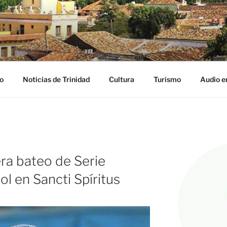
NIDAD DIGITAL
ribe
o
Noticias de Trinidad
Cultura
Turismo
Audio e
ra bateo de Serie
ol en Sancti Spíritus