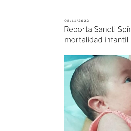
leche
materna
de
PUBLICADO
05/11/2022
Sancti
EL
Reporta Sancti Spír
Spíritus:
mortalidad infanti
donaciones
desde
la
comunidad»