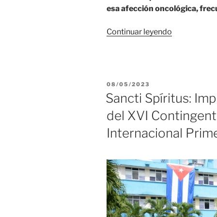
esa afección oncológica, fre
«Servicio
Continuar leyendo
de
Hematologí
en
Sancti
PUBLICADO
08/05/2023
Spíritus:
EL
Sancti Spíritus: I
vital
del XVI Contingent
en
la
Internacional Pri
atención
a
pacientes
con
mieloma
múltiple»