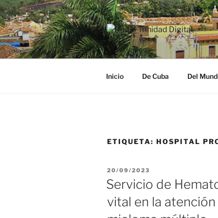
Saltar
al
contenido
RADIO TRI
Desde la Ciudad Museo del Ca
Inicio
De Cuba
Del Mund
ETIQUETA:
HOSPITAL PRO
PUBLICADO
20/09/2023
EL
Servicio de Hematol
vital en la atenció