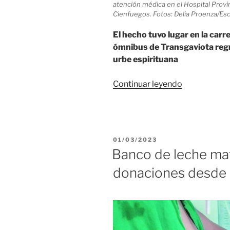
atención médica en el Hospital Provi
Cienfuegos. Fotos: Delia Proenza/Es
El hecho tuvo lugar en la carr
ómnibus de Transgaviota regr
urbe espirituana
«Accidente
Continuar leyendo
de
tránsito
en
Trinidad
PUBLICADO
01/03/2023
deja
EL
Banco de leche mat
varios
donaciones desde 
turistas
lesionados»