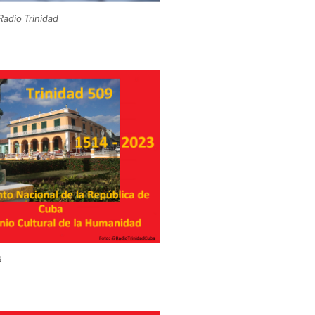
adio Trinidad
9