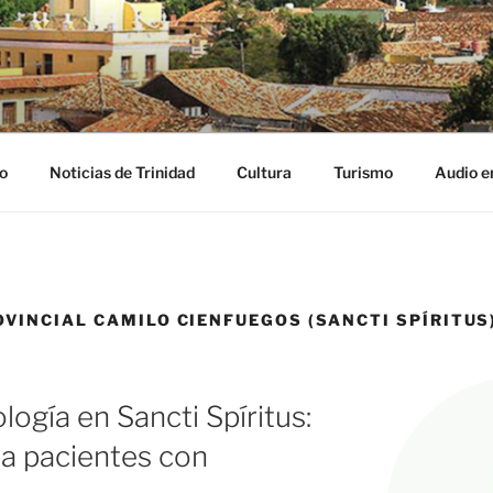
NIDAD DIGITAL
ribe
o
Noticias de Trinidad
Cultura
Turismo
Audio e
VINCIAL CAMILO CIENFUEGOS (SANCTI SPÍRITUS
ogía en Sancti Spíritus:
n a pacientes con