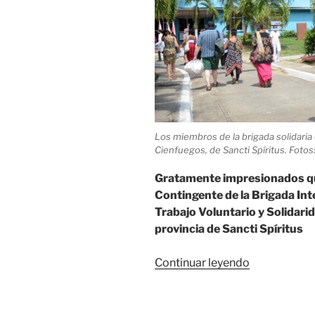
Los miembros de la brigada solidaria 
Cienfuegos, de Sancti Spíritus. Foto
Gratamente impresionados qu
Contingente de la Brigada In
Trabajo Voluntario y Solidari
provincia de Sancti Spíritus
«Sancti
Continuar leyendo
Spíritus:
Impresiona
miembros