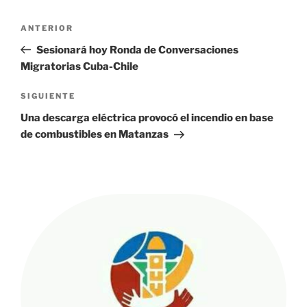
Navegación
Entrada
ANTERIOR
de
anterior:
Sesionará hoy Ronda de Conversaciones
entradas
Migratorias Cuba-Chile
Siguiente
SIGUIENTE
entrada
Una descarga eléctrica provocó el incendio en base
de combustibles en Matanzas