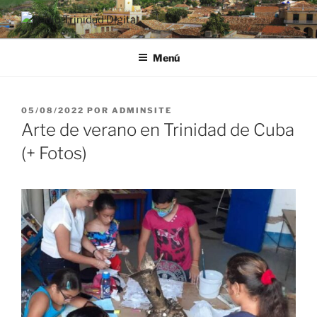
Saltar
al
RADIO TRINIDAD DIGITAL
Desde la Ciudad Museo del Caribe
contenido
Menú
PUBLICADO
05/08/2022
POR
ADMINSITE
EL
Arte de verano en Trinidad de Cuba
(+ Fotos)