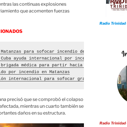
entras las continuas explosiones
friamiento que acomenten fuerzas
Radio Trinidad
CIONADOS
 Matanzas para sofocar incendio de grandes proporc
 Cuba ayuda internacional por incendio en Matanzas
 brigada médica para partir hacia Matanzas ante in
ido por incendio en Matanzas
ión internacional para sofocar gran incendio en Ma
bana precisó que se comprobó el colapso
a afectada, mientras un cuarto también se
rtantes daños en su estructura.
Radio Trinidad