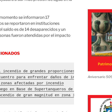
r momento se informaron 17
os se reportaron en instituciones
 el saldo es de 14 desaparecidos y un
rsonas fueron atendidas por el impacto
CIONADOS
l incendio de grandes proporciones en Matanzas
Aniversario 50
cuentro para enfrentar daños de incendio en Matanz
 zonas afectadas por incendio
uego en Base de Supertanqueros de Matanzas, priori
ncendio de gran magnitud en zona industrial de Mat