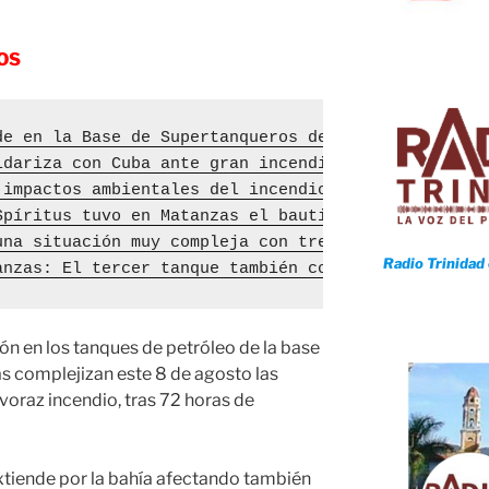
OS
de en la Base de Supertanqueros de Matanzas, este 
idariza con Cuba ante gran incendio en Matanzas
 impactos ambientales del incendio en Matanzas
Spíritus tuvo en Matanzas el bautizo de fuego
una situación muy compleja con tres tanques encend
Radio Trinidad
anzas: El tercer tanque también colapsó
n en los tanques de petróleo de la base
 complejizan este 8 de agosto las
voraz incendio, tras 72 horas de
tiende por la bahía afectando también