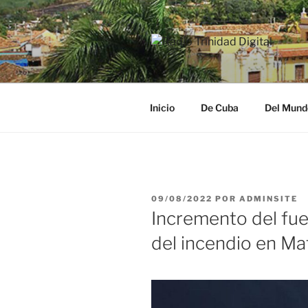
Saltar
al
contenido
RADIO TRI
Desde la Ciudad Museo del Ca
Inicio
De Cuba
Del Mund
PUBLICADO
09/08/2022
POR
ADMINSITE
EL
Incremento del fue
del incendio en Ma