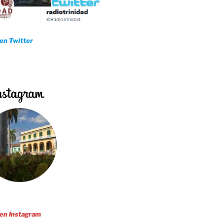
 en Twitter
iones
cendio en la Base de Supertanqueros
tanzas
 en Instagram