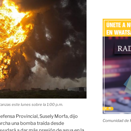
tanzas este lunes sobre la 1:00 p.m.
efensa Provincial, Susely Morfa, dijo
Comunidad de R
archa una bomba traída desde
 ayudará a dar más presión de agua en la