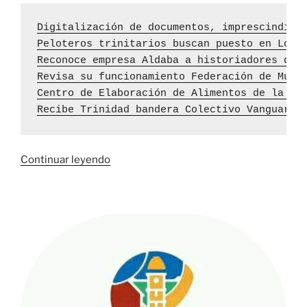
Digitalización de documentos, imprescindibl
Peloteros trinitarios buscan puesto en Los 
Reconoce empresa Aldaba a historiadores de 
Revisa su funcionamiento Federación de Muje
Centro de Elaboración de Alimentos de la ga
Recibe Trinidad bandera Colectivo Vanguardi
«INFOTUR
Continuar leyendo
en
Trinidad
apuesta
por
promoción
del
mercado
no
estatal»