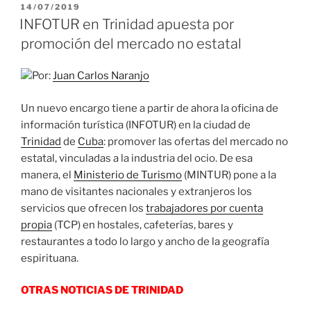
compromiso
PUBLICADO
14/07/2019
EL
de
INFOTUR en Trinidad apuesta por
Rusia
promoción del mercado no estatal
con
Cuba
Por:
Juan Carlos Naranjo
para
superar
Un nuevo encargo tiene a partir de ahora la oficina de
el
información turística (INFOTUR) en la ciudad de
bloqueo»
Trinidad
de
Cuba
: promover las ofertas del mercado no
estatal, vinculadas a la industria del ocio. De esa
manera, el
Ministerio de Turismo
(MINTUR) pone a la
mano de visitantes nacionales y extranjeros los
servicios que ofrecen los
trabajadores por cuenta
propia
(TCP) en hostales, cafeterías, bares y
restaurantes a todo lo largo y ancho de la geografía
espirituana.
OTRAS NOTICIAS DE TRINIDAD