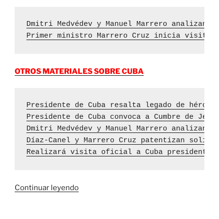
Dmitri Medvédev y Manuel Marrero analizan r
Primer ministro Marrero Cruz inicia visita 
OTROS MATERIALES SOBRE CUBA
Presidente de Cuba resalta legado de héroes
Presidente de Cuba convoca a Cumbre de Jefe
Dmitri Medvédev y Manuel Marrero analizan r
Díaz-Canel y Marrero Cruz patentizan solida
Realizará visita oficial a Cuba presidente 
«Presidente
Continuar leyendo
Putin
asegura