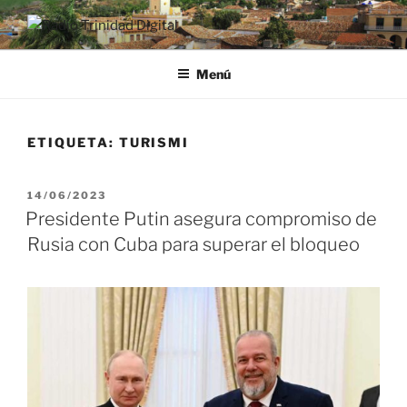
Saltar
al
RADIO TRINIDAD DIGITAL
Desde la Ciudad Museo del Caribe
contenido
Menú
ETIQUETA:
TURISMI
PUBLICADO
14/06/2023
EL
Presidente Putin asegura compromiso de
Rusia con Cuba para superar el bloqueo