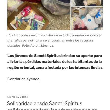
Productos de aseo, materiales de estudio, prendas de vestir y
utensilios para el hogar se encuentran entre los recursos
donados. Foto: Abran Sánchez.
Los jóvenes de Sancti Spíritus brindan su aporte para
aliviar las pérdidas materiales de los habitantes de la
región oriental, zona afectada por las intensas lluvias
«Solidaridad
Continuar leyendo
espirituana
hacia
el
PUBLICADO
15/06/2023
EL
Oriente
Solidaridad desde Sancti Spíritus
cubano