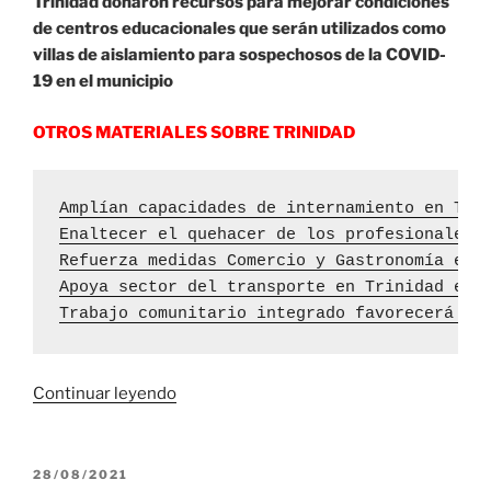
Trinidad donaron recursos para mejorar condiciones
de centros educacionales que serán utilizados como
villas de aislamiento para sospechosos de la COVID-
19 en el municipio
OTROS MATERIALES SOBRE TRINIDAD
Amplían capacidades de internamiento en Tri
Enaltecer el quehacer de los profesionales 
Refuerza medidas Comercio y Gastronomía en 
Apoya sector del transporte en Trinidad enf
Trabajo comunitario integrado favorecerá lo
«Trinidad:
Continuar leyendo
Trabajadores
de
Comercio
PUBLICADO
28/08/2021