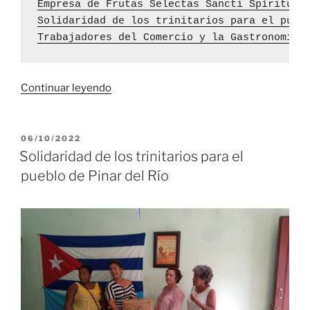
Empresa de Frutas Selectas Sancti Spíritus 
Solidaridad de los trinitarios para el pueb
Trabajadores del Comercio y la Gastronomía 
«Trabajadores
Continuar leyendo
trinitarios
muestran
unidad
PUBLICADO
06/10/2022
EL
del
Solidaridad de los trinitarios para el
pueblo
pueblo de Pinar del Río
cubano
en
apoyo
a
Pinar
del
Río»