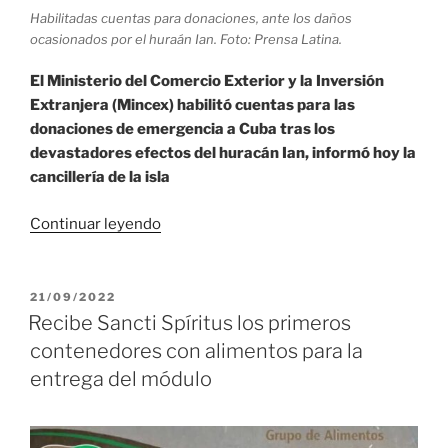
Habilitadas cuentas para donaciones, ante los daños
ocasionados por el huraán Ian. Foto: Prensa Latina.
El Ministerio del Comercio Exterior y la Inversión
Extranjera (Mincex) habilitó cuentas para las
donaciones de emergencia a Cuba tras los
devastadores efectos del huracán Ian, informó hoy la
cancillería de la isla
«Cuba:
Continuar leyendo
Habilitan
cuentas
para
PUBLICADO
21/09/2022
EL
donaciones
Recibe Sancti Spíritus los primeros
por
contenedores con alimentos para la
huracán
entrega del módulo
Ian»