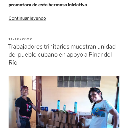
promotora de esta hermosa iniciativa
«Solidaridad
Continuar leyendo
desde
Sancti
Spíritus
PUBLICADO
11/10/2022
EL
solidarias
Trabajadores trinitarios muestran unidad
con
del pueblo cubano en apoyo a Pinar del
familias
Río
afectadas
por
las
lluvias»