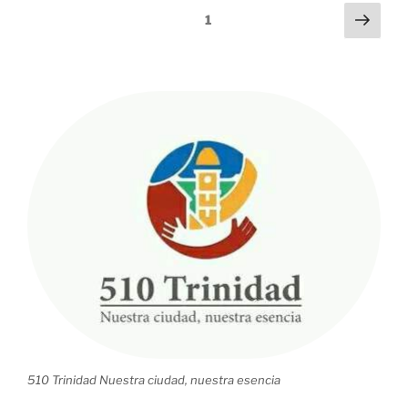
en
Navegación
Sigu
Página
1
Trinidad
pági
de
para
entradas
sospechosos
y
confirmados
de
la
COVD-
19»
510 Trinidad Nuestra ciudad, nuestra esencia