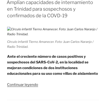
EL
y
Amplían capacidades de internamiento
Gastronomía
en Trinidad para sospechosos y
donan
confirmados de la COVD-19
recursos
para
mejorar
villas
de
Círculo infantil Tierno Amanecer. Foto: Juan Carlos Naranjo /
Radio Trinidad.
aislamiento»
Ante el creciente número de casos positivos y
sospechosos del SARS-CoV-2, en la localidad se
mejoran condiciones de dos instituciones
educacionales para su uso como villas de aislamiento
«Amplían
Continuar leyendo
capacidades
de
internamiento