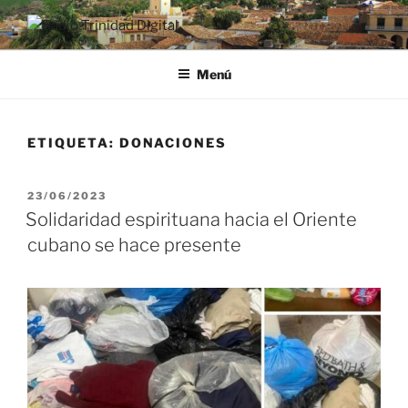
Saltar
al
RADIO TRINIDAD DIGITAL
Desde la Ciudad Museo del Caribe
contenido
Menú
ETIQUETA:
DONACIONES
PUBLICADO
23/06/2023
EL
Solidaridad espirituana hacia el Oriente
cubano se hace presente