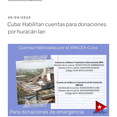
de
los
trinitarios
PUBLICADO
30/09/2022
EL
para
Cuba: Habilitan cuentas para donaciones
el
por huracán Ian
pueblo
de
Pinar
del
Río»