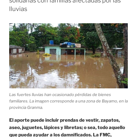
solidarias con familias afectadas por las
se
lluvias
hace
presente»
Las fuertes lluvias han ocasionado pérdidas de bienes
familiares. La imagen corresponde a una zona de Bayamo, en la
provincia Granma.
El aporte puede incluir prendas de vestir, zapatos,
aseo, juguetes, lápices y libretas; o sea, todo aquello
que pueda ayudar a los damnificados. La FMC,