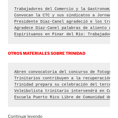
Trabajadores del Comercio y la Gastronomía 
Convocan la CTC y sus sindicatos a Jornada 
Presidente Díaz-Canel agradeció e los traba
Agradece Díaz-Canel palabras de aliento del
Espirituanos en Pinar del Río: Trabajadores
OTROS MATERIALES SOBRE TRINIDAD
Abren convocatoria del concurso de fotograf
Trinitarios contribuyen a la recuperación d
Trinidad prepara su celebración del tercer 
Voleibolista trinitario intervendrá en Copa
Escuela Puerto Rico Libre de Comunidad de C
«Solidaridad
Continuar leyendo