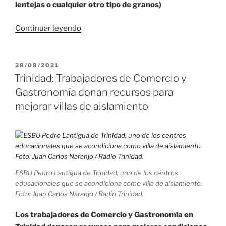
lentejas o cualquier otro tipo de granos)
«Recibe
Continuar leyendo
Sancti
Spíritus
los
PUBLICADO
28/08/2021
EL
primeros
Trinidad: Trabajadores de Comercio y
contenedores
Gastronomía donan recursos para
con
mejorar villas de aislamiento
alimentos
para
la
entrega
del
ESBU Pedro Lantigua de Trinidad, uno de los centros
módulo»
educacionales que se acondiciona como villa de aislamiento.
Foto: Juan Carlos Naranjo / Radio Trinidad.
Los trabajadores de Comercio y Gastronomía en