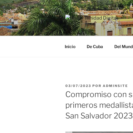
Saltar
al
contenido
RADIO TRI
Desde la Ciudad Museo del Ca
Inicio
De Cuba
Del Mund
PUBLICADO
03/07/2023
POR
ADMINSITE
EL
Compromiso con su
primeros medallis
San Salvador 2023