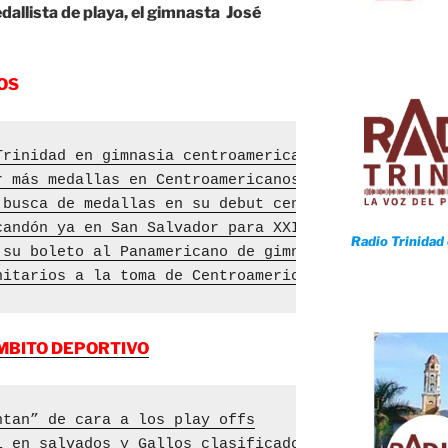
dallista de playa, el gimnasta José
OS
Trinidad en gimnasia centroamericana
r más medallas en Centroamericanos y del Caribe Sa
 busca de medallas en su debut centroamericano
candón ya en San Salvador para XXIV Juegos Centroa
Radio Trinidad
 su boleto al Panamericano de gimnasia artística
nitarios a la toma de Centroamericanos y del Carib
MBITO DEPORTIVO
ntan” de cara a los play offs
l en salvados y Gallos clasificados a postemporada