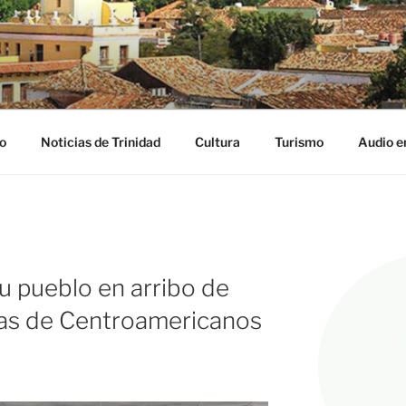
NIDAD DIGITAL
ribe
o
Noticias de Trinidad
Cultura
Turismo
Audio e
 pueblo en arribo de
tas de Centroamericanos