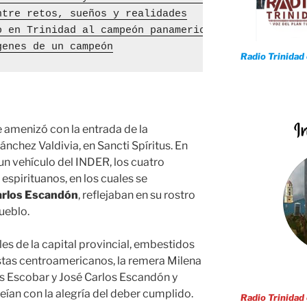
ntre retos, sueños y realidades
o en Trinidad al campeón panamericano de voleibol 
genes de un campeón
Radio Trinidad
 amenizó con la entrada de la
nchez Valdivia, en Sancti Spíritus. En
un vehículo del INDER, los cuatro
pirituanos, en los cuales se
arlos Escandón
, reflejaban en su rostro
ueblo.
les de la capital provincial, embestidos
tas centroamericanos, la remera Milena
s Escobar y José Carlos Escandón y
eían con la alegría del deber cumplido.
Radio Trinidad