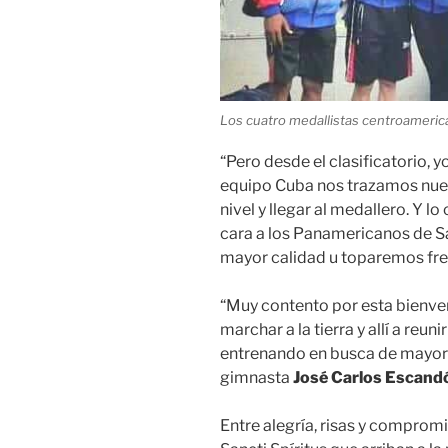
Los cuatro medallistas centroamerica
“Pero desde el clasificatorio, y
equipo Cuba nos trazamos nuev
nivel y llegar al medallero. Y l
cara a los Panamericanos de Sa
mayor calidad u toparemos fren
“Muy contento por esta bienven
marchar a la tierra y allí a reu
entrenando en busca de mayores
gimnasta
José Carlos Escand
Entre alegría, risas y comprom