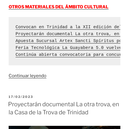
OTROS MATERIALES DEL ÁMBITO CULTURAL
Convocan en Trinidad a la XII edición del C
Proyectarán documental La otra trova, en la
Apuesta Sucursal Artex Sancti Spíritus por 
Feria Tecnológica La Guayabera 5.0 vuelve a
Continúa abierta convocatoria para concurso
«Documental
Continuar leyendo
La
otra
trova
PUBLICADO
17/02/2023
EL
vuelve
Proyectarán documental La otra trova, en
a
la Casa de la Trova de Trinidad
proyectarse
en