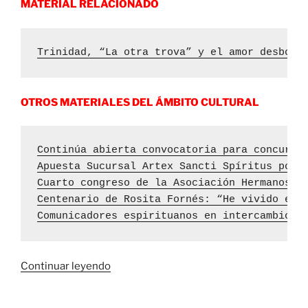
MATERIAL RELACIONADO
Trinidad, “La otra trova” y el amor desbord
OTROS MATERIALES DEL ÁMBITO CULTURAL
Continúa abierta convocatoria para concurso
Apuesta Sucursal Artex Sancti Spíritus por 
Cuarto congreso de la Asociación Hermanos S
Centenario de Rosita Fornés: “He vivido en 
Comunicadores espirituanos en intercambio c
«Proyectarán
Continuar leyendo
documental
La