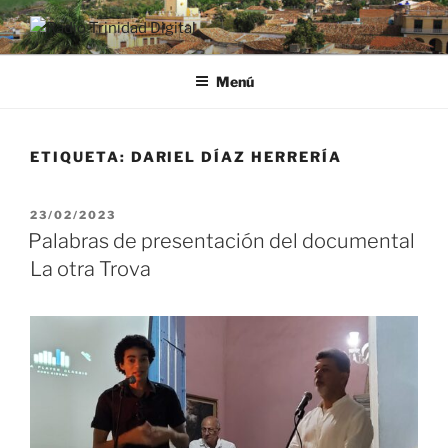
Saltar
al
RADIO TRINIDAD DIGITAL
Desde la Ciudad Museo del Caribe
contenido
Menú
ETIQUETA:
DARIEL DÍAZ HERRERÍA
PUBLICADO
23/02/2023
EL
Palabras de presentación del documental
La otra Trova