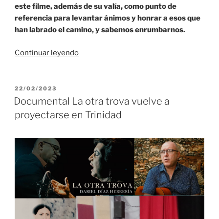
este filme, además de su valía, como punto de
referencia para levantar ánimos y honrar a esos que
han labrado el camino, y sabemos enrumbarnos.
«Palabras
Continuar leyendo
de
presentación
del
PUBLICADO
22/02/2023
EL
documental
Documental La otra trova vuelve a
La
proyectarse en Trinidad
otra
Trova»