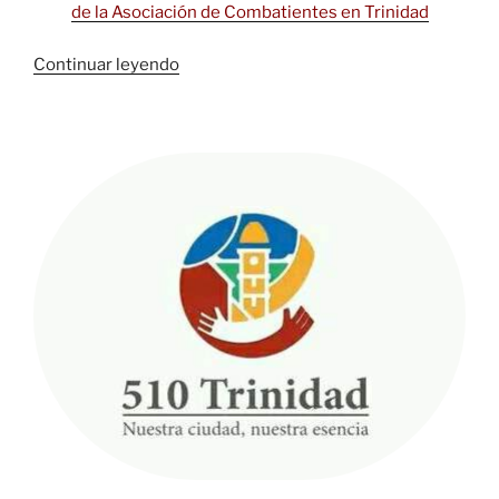
de la Asociación de Combatientes en Trinidad
«Trinidad,
Continuar leyendo
“La
otra
trova”
y
el
amor
desbordante»