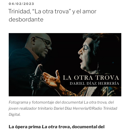
otra
PUBLICADO
04/02/2023
EL
trova,
Trinidad, “La otra trova” y el amor
en
desbordante
la
Casa
de
la
Trova
de
Trinidad»
Fotograma y fotomontaje del documental La otra trova, del
joven realizador trinitario Dariel Díaz Herrería/©Radio Trinidad
Digital.
La ópera prima
La otra trova
, documental del