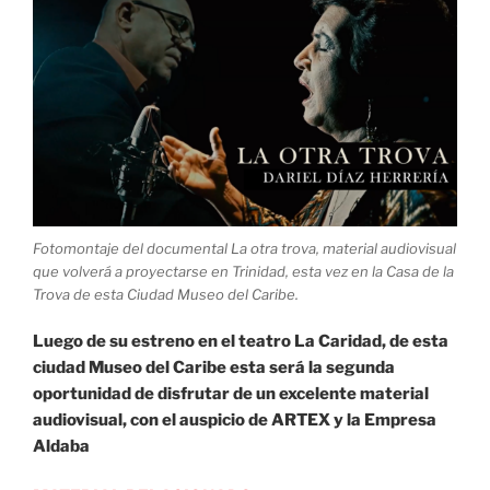
Trinidad»
Fotomontaje del documental La otra trova, material audiovisual
que volverá a proyectarse en Trinidad, esta vez en la Casa de la
Trova de esta Ciudad Museo del Caribe.
Luego de su estreno en el teatro La Caridad, de esta
ciudad Museo del Caribe esta será la segunda
oportunidad de disfrutar de un excelente material
audiovisual, con el auspicio de ARTEX y la Empresa
Aldaba