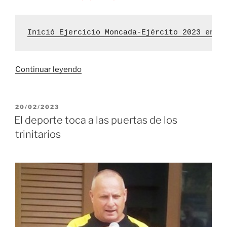
Inició Ejercicio Moncada-Ejército 2023 en e
«Día
Continuar leyendo
Territorial
de
la
PUBLICADO
20/02/2023
EL
Defensa
El deporte toca a las puertas de los
resumirá
trinitarios
Ejercicio
Moncada
Trinidad
2023»