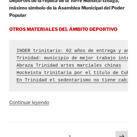
Deportes de la réplica de la Torre Manaca-Iznaga,
máximo símbolo de la Asamblea Municipal del Poder
Popular
OTROS MATERIALES DEL ÁMBITO DEPORTIVO
INDER trinitario: 62 años de entrega y amor
Trinidad: municipio de mejor trabajo integr
Abraza Trinidad artes marciales chinas
Hockeísta trinitaria por el título de Cuba
En Trinidad el sedentarismo no tiene cabida
«El
Continuar leyendo
deporte
toca
a
las
Navegación
Sigu
Página
1