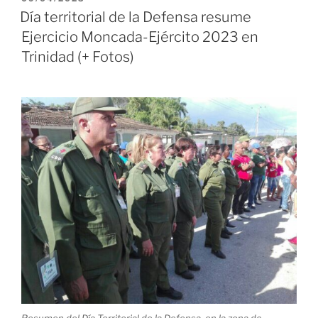
EL
festejaron
Día territorial de la Defensa resume
el
Ejercicio Moncada-Ejército 2023 en
Primero
Trinidad (+ Fotos)
de
Mayo»