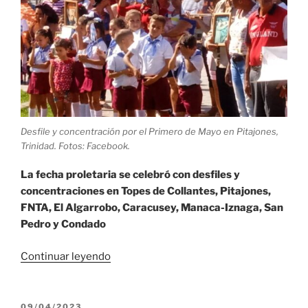
Desfile y concentración por el Primero de Mayo en Pitajones,
Trinidad. Fotos: Facebook.
La fecha proletaria se celebró con desfiles y
concentraciones en Topes de Collantes, Pitajones,
FNTA, El Algarrobo, Caracusey, Manaca-Iznaga, San
Pedro y Condado
«Comunidades
Continuar leyendo
rurales
de
Trinidad
PUBLICADO
09/04/2023