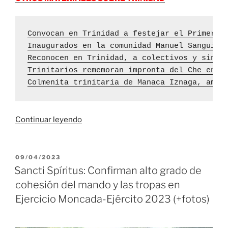
Convocan en Trinidad a festejar el Primero 
Inaugurados en la comunidad Manuel Sanguily
Reconocen en Trinidad, a colectivos y sindi
Trinitarios rememoran impronta del Che en E
Colmenita trinitaria de Manaca Iznaga, amor
«Día
Continuar leyendo
territorial
de
la
PUBLICADO
09/04/2023
EL
Defensa
Sancti Spíritus: Confirman alto grado de
resume
cohesión del mando y las tropas en
Ejercicio
Ejercicio Moncada-Ejército 2023 (+fotos)
Moncada-
Ejército