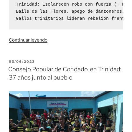
Trinidad: Esclarecen robo con fuerza (+ Fot
Baile de las Flores, apego de danzoneros a 
Gallos trinitarios lideran rebelión frente 
«Cuba
Continuar leyendo
desde
lo
alto
PUBLICADO
03/06/2023
EL
de
Consejo Popular de Condado, en Trinidad:
El
37 años junto al pueblo
Algarrobo,
en
el
Plan
Turquino
de
Trinidad
(+