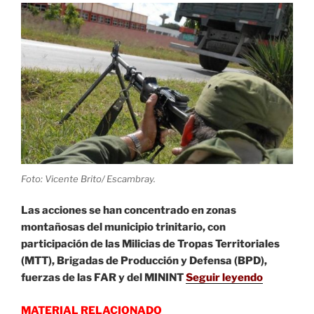
mando
y
las
tropas
en
Ejercicio
Moncada-
Ejército
2023
(+fotos)»
Foto: Vicente Brito/ Escambray.
Las acciones se han concentrado en zonas
montañosas del municipio trinitario, con
participación de las Milicias de Tropas Territoriales
(MTT), Brigadas de Producción y Defensa (BPD),
fuerzas de las FAR y del MININT
Seguir leyendo
MATERIAL RELACIONADO