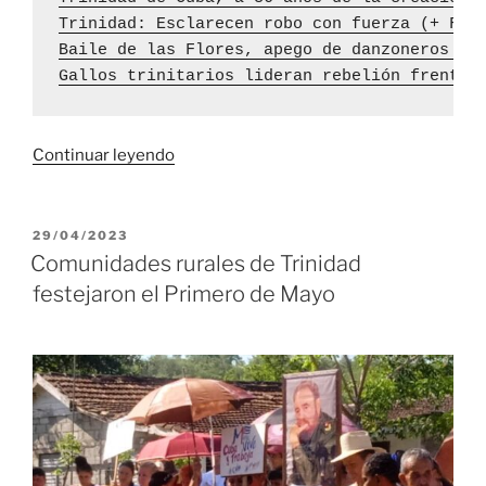
Trinidad: Esclarecen robo con fuerza (+ Fot
Baile de las Flores, apego de danzoneros a 
Gallos trinitarios lideran rebelión frente 
«Consejo
Continuar leyendo
Popular
de
Condado,
PUBLICADO
29/04/2023
EL
en
Comunidades rurales de Trinidad
Trinidad:
festejaron el Primero de Mayo
37
años
junto
al
pueblo»