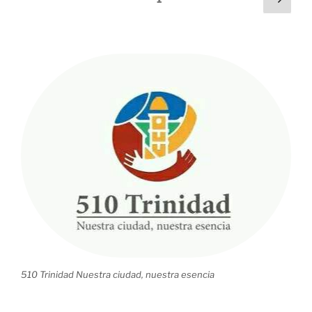
puertas
pági
de
de
entradas
los
trinitarios»
510 Trinidad Nuestra ciudad, nuestra esencia