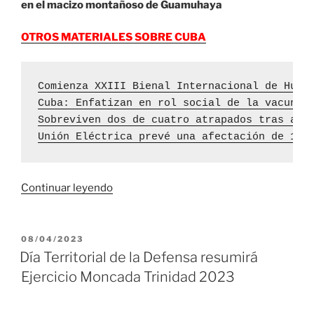
en el macizo montañoso de Guamuhaya
OTROS MATERIALES SOBRE CUBA
Comienza XXIII Bienal Internacional de Humo
Cuba: Enfatizan en rol social de la vacunac
Sobreviven dos de cuatro atrapados tras acc
Unión Eléctrica prevé una afectación de 181
«Sancti
Continuar leyendo
Spíritus:
Confirman
alto
PUBLICADO
08/04/2023
EL
grado
Día Territorial de la Defensa resumirá
de
Ejercicio Moncada Trinidad 2023
cohesión
del