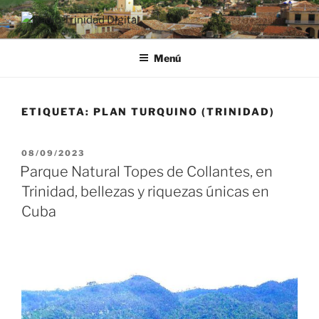
Saltar
al
RADIO TRINIDAD DIGITAL
Desde la Ciudad Museo del Caribe
contenido
Menú
ETIQUETA:
PLAN TURQUINO (TRINIDAD)
PUBLICADO
08/09/2023
EL
Parque Natural Topes de Collantes, en
Trinidad, bellezas y riquezas únicas en
Cuba